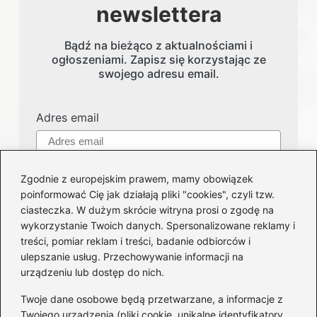
newslettera
Bądź na bieżąco z aktualnościami i
ogłoszeniami. Zapisz się korzystając ze
swojego adresu email.
Adres email
Zgodnie z europejskim prawem, mamy obowiązek
poinformować Cię jak działają pliki "cookies", czyli tzw.
ciasteczka. W dużym skrócie witryna prosi o zgodę na
wykorzystanie Twoich danych. Spersonalizowane reklamy i
treści, pomiar reklam i treści, badanie odbiorców i
Kategorie
ulepszanie usług. Przechowywanie informacji na
urządzeniu lub dostęp do nich.
Części i serwis
(122)
Twoje dane osobowe będą przetwarzane, a informacje z
Felgi
(50)
Twojego urządzenia (pliki cookie, unikalne identyfikatory