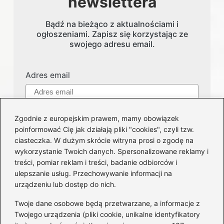
newslettera
Bądź na bieżąco z aktualnościami i
ogłoszeniami. Zapisz się korzystając ze
swojego adresu email.
Adres email
Zgodnie z europejskim prawem, mamy obowiązek
poinformować Cię jak działają pliki "cookies", czyli tzw.
ciasteczka. W dużym skrócie witryna prosi o zgodę na
wykorzystanie Twoich danych. Spersonalizowane reklamy i
treści, pomiar reklam i treści, badanie odbiorców i
Kategorie
ulepszanie usług. Przechowywanie informacji na
urządzeniu lub dostęp do nich.
Części i serwis
(122)
Twoje dane osobowe będą przetwarzane, a informacje z
Felgi
(50)
Twojego urządzenia (pliki cookie, unikalne identyfikatory