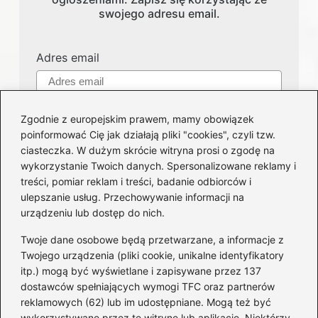
swojego adresu email.
Adres email
Zgodnie z europejskim prawem, mamy obowiązek
poinformować Cię jak działają pliki "cookies", czyli tzw.
ciasteczka. W dużym skrócie witryna prosi o zgodę na
wykorzystanie Twoich danych. Spersonalizowane reklamy i
treści, pomiar reklam i treści, badanie odbiorców i
Kategorie
ulepszanie usług. Przechowywanie informacji na
urządzeniu lub dostęp do nich.
Części i serwis
(124)
Twoje dane osobowe będą przetwarzane, a informacje z
Felgi
(51)
Twojego urządzenia (pliki cookie, unikalne identyfikatory
itp.) mogą być wyświetlane i zapisywane przez 137
Honda
(62)
dostawców spełniających wymogi TFC oraz partnerów
Motocykle
(41)
reklamowych (62) lub im udostępniane. Mogą też być
Orlen
(4)
wykorzystywane przez tę witrynę lub aplikację. Niektórzy