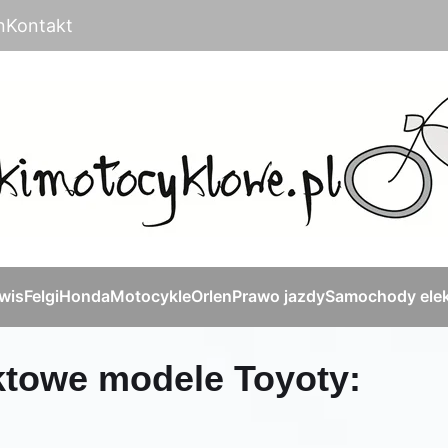
n
Kontakt
rwis
Felgi
Honda
Motocykle
Orlen
Prawo jazdy
Samochody elek
ktowe modele Toyoty: