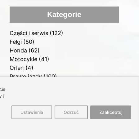
Kategorie
Części i serwis
(122)
Felgi
(50)
Honda
(62)
Motocykle
(41)
Orlen
(4)
Prawo jazdy
(100)
Samochody
(77)
cie
Samochody elektryczne
(58)
 i
Silnik i paliwo
(112)
Ustawienia
Odrzuć
Zaakceptuj
rona główna
Polityka prywatności
Regulamin
Kontakt