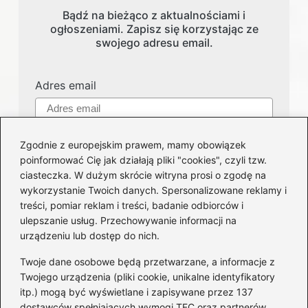
Bądź na bieżąco z aktualnościami i
ogłoszeniami. Zapisz się korzystając ze
swojego adresu email.
Adres email
Zgodnie z europejskim prawem, mamy obowiązek
poinformować Cię jak działają pliki "cookies", czyli tzw.
ciasteczka. W dużym skrócie witryna prosi o zgodę na
wykorzystanie Twoich danych. Spersonalizowane reklamy i
treści, pomiar reklam i treści, badanie odbiorców i
Kategorie
ulepszanie usług. Przechowywanie informacji na
urządzeniu lub dostęp do nich.
Części i serwis
(123)
Twoje dane osobowe będą przetwarzane, a informacje z
Felgi
(51)
Twojego urządzenia (pliki cookie, unikalne identyfikatory
itp.) mogą być wyświetlane i zapisywane przez 137
Honda
(62)
dostawców spełniających wymogi TFC oraz partnerów