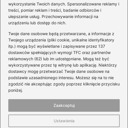
wykorzystanie Twoich danych. Spersonalizowane reklamy i
treści, pomiar reklam i treści, badanie odbiorców i
Kategorie
ulepszanie usług. Przechowywanie informacji na
urządzeniu lub dostęp do nich.
Części i serwis
(124)
Twoje dane osobowe będą przetwarzane, a informacje z
Felgi
(51)
Twojego urządzenia (pliki cookie, unikalne identyfikatory
itp.) mogą być wyświetlane i zapisywane przez 137
Honda
(62)
dostawców spełniających wymogi TFC oraz partnerów
Motocykle
(41)
reklamowych (62) lub im udostępniane. Mogą też być
Orlen
(4)
wykorzystywane przez tę witrynę lub aplikację. Niektórzy
Prawo jazdy
(102)
dostawcy mogę przetwarzać Twoje dane osobowe na
podstawie uzasadnionego interesu. Możesz się na to nie
Samochody
(77)
zgodzić nie akceptując zgody poprzez kliknięcie przycisku
Samochody elektryczne
(59)
poniżej.
Silnik i paliwo
(113)
Zaakceptuj
Strona główna
Polityka prywatności
Regulamin
Ustawienia