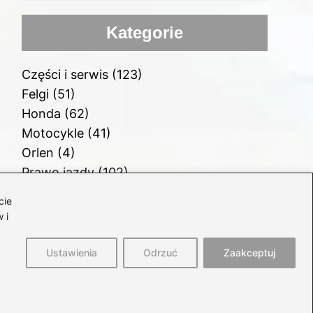
Kategorie
Części i serwis
(123)
Felgi
(51)
Honda
(62)
Motocykle
(41)
Orlen
(4)
Prawo jazdy
(102)
Samochody
(77)
cie
Samochody elektryczne
(59)
 i
Silnik i paliwo
(112)
Ustawienia
Odrzuć
Zaakceptuj
rona główna
Polityka prywatności
Regulamin
Kontakt