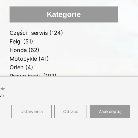
Kategorie
Części i serwis
(124)
Felgi
(51)
Honda
(62)
Motocykle
(41)
Orlen
(4)
Prawo jazdy
(102)
Samochody
(77)
cie
Samochody elektryczne
(59)
 i
Silnik i paliwo
(112)
Ustawienia
Odrzuć
Zaakceptuj
rona główna
Polityka prywatności
Regulamin
Kontakt