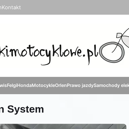
n
Kontakt
rwis
Felgi
Honda
Motocykle
Orlen
Prawo jazdy
Samochody elek
on System