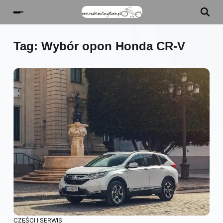
Tag:
Wybór opon Honda CR-V
CZĘŚCI I SERWIS