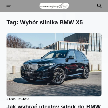
Tag:
Wybór silnika BMW X5
SILNIK I PALIWO
Jak wybrać idealny silnik do BMW