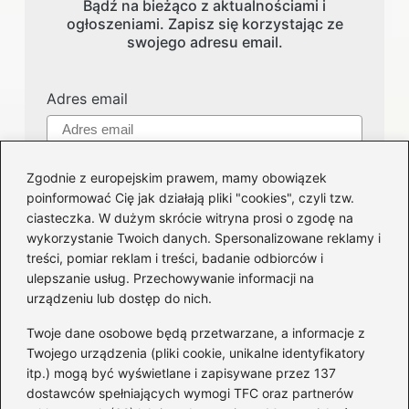
Bądź na bieżąco z aktualnościami i
ogłoszeniami. Zapisz się korzystając ze
swojego adresu email.
Adres email
Zgodnie z europejskim prawem, mamy obowiązek
poinformować Cię jak działają pliki "cookies", czyli tzw.
ciasteczka. W dużym skrócie witryna prosi o zgodę na
wykorzystanie Twoich danych. Spersonalizowane reklamy i
treści, pomiar reklam i treści, badanie odbiorców i
Kategorie
ulepszanie usług. Przechowywanie informacji na
urządzeniu lub dostęp do nich.
Części i serwis
(124)
Twoje dane osobowe będą przetwarzane, a informacje z
Felgi
(51)
Twojego urządzenia (pliki cookie, unikalne identyfikatory
itp.) mogą być wyświetlane i zapisywane przez 137
Honda
(62)
dostawców spełniających wymogi TFC oraz partnerów
Motocykle
(41)