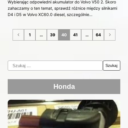
Wybierając odpowiedni akumulator do Volvo V50 2. Skoro
zahaczamy o ten temat, sprawdź różnice między silnikami
D4 i D5 w Volvo XC60.0 diesel, szczególnie…
1
…
39
40
41
…
64
Honda