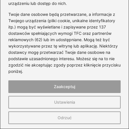
urządzeniu lub dostęp do nich.
Jakie błędy najczęściej popełniają kandydaci
Twoje dane osobowe będą przetwarzane, a informacje z
na prawo jazdy?
Twojego urządzenia (pliki cookie, unikalne identyfikatory
itp.) mogą być wyświetlane i zapisywane przez 137
Najczęstsze błędy to niedostateczne
dostawców spełniających wymogi TFC oraz partnerów
przygotowanie teoretyczne, poleganie na
reklamowych (62) lub im udostępniane. Mogą też być
intuicji przy odpowiadaniu na pytania oraz
wykorzystywane przez tę witrynę lub aplikację. Niektórzy
brak praktyki w manewrowaniu pojazdem. Te
dostawcy mogę przetwarzać Twoje dane osobowe na
podstawie uzasadnionego interesu. Możesz się na to nie
uchybienia mogą prowadzić do
zgodzić nie akceptując zgody poprzez kliknięcie przycisku
niepowodzenia na egzaminie.
poniżej.
Jakie są skutki stresu podczas
egzaminu na
Zaakceptuj
prawo
jazdy?
Stres może negatywnie wpłynąć na
Ustawienia
zdających, uniemożliwiając skuteczne
Odrzuć
skupienie się na zadaniach. Dlatego ważne
jest, aby przed egzaminem znaleźć chwilę na