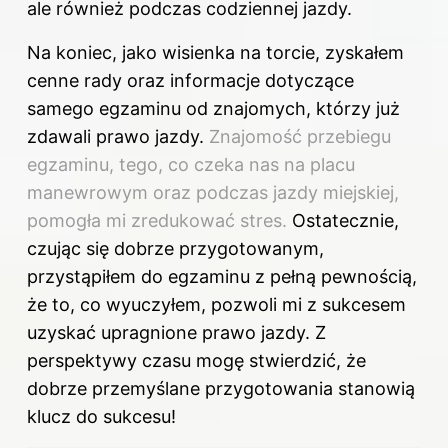
ale również podczas codziennej jazdy.
Na koniec, jako wisienka na torcie, zyskałem
cenne rady oraz informacje dotyczące
samego egzaminu od znajomych, którzy już
zdawali prawo jazdy.
Znajomość przebiegu
egzaminu, tego, co czeka nas na placu
manewrowym oraz podczas jazdy miejskiej,
pomogła mi zredukować stres.
Ostatecznie,
czując się dobrze przygotowanym,
przystąpiłem do egzaminu z pełną pewnością,
że to, co wyuczyłem, pozwoli mi z sukcesem
uzyskać upragnione
prawo jazdy
. Z
perspektywy czasu mogę stwierdzić, że
dobrze przemyślane przygotowania stanowią
klucz do sukcesu!