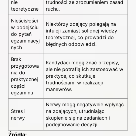
nie
trudności ze zrozumieniem zasad
teoretyczne
ruchu.
Nieścisłości
Niektórzy zdający polegają na
w podejściu
intuicji zamiast solidnej wiedzy
do pytań
teoretycznej, co prowadzi do
egzaminacyj
błędnych odpowiedzi.
nych
Brak
Kandydaci mogą znać przepisy,
przygotowa
ale nie potrafią ich zastosować w
nia do
praktyce, co skutkuje
praktycznej
trudnościami w realizacji
części
manewrów.
egzaminu
Nerwy mogą negatywnie wpłynąć
Stres i
na zdających, utrudniając
nerwy
skupienie się na zadaniach i
podejmowanie decyzji.
Źródła: