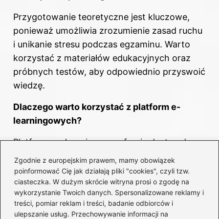
Przygotowanie teoretyczne jest kluczowe,
ponieważ umożliwia zrozumienie zasad ruchu
i unikanie stresu podczas egzaminu. Warto
korzystać z materiałów edukacyjnych oraz
próbnych testów, aby odpowiednio przyswoić
wiedzę.
Dlaczego warto korzystać z platform e-
learningowych?
Platformy e-learningowe oferują dostęp do
aktualnych testów, co pozwala na regularne
Zgodnie z europejskim prawem, mamy obowiązek
powtarzanie pytań i podnoszenie pewności
poinformować Cię jak działają pliki "cookies", czyli tzw.
ciasteczka. W dużym skrócie witryna prosi o zgodę na
siebie. Dzięki nim można skupić się na
wykorzystanie Twoich danych. Spersonalizowane reklamy i
trudnych zagadnieniach i lepiej przygotować
treści, pomiar reklam i treści, badanie odbiorców i
się do egzaminu.
ulepszanie usług. Przechowywanie informacji na