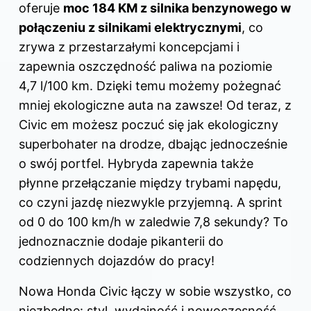
oferuje
moc 184 KM z silnika benzynowego w
połączeniu z silnikami elektrycznymi
, co
zrywa z przestarzałymi koncepcjami i
zapewnia oszczędność paliwa na poziomie
4,7 l/100 km. Dzięki temu możemy pożegnać
mniej ekologiczne auta na zawsze! Od teraz, z
Civic em możesz poczuć się jak ekologiczny
superbohater na drodze, dbając jednocześnie
o swój portfel. Hybryda zapewnia także
płynne przełączanie między trybami napędu,
co czyni jazdę niezwykle przyjemną. A sprint
od 0 do 100 km/h w zaledwie 7,8 sekundy? To
jednoznacznie dodaje pikanterii do
codziennych dojazdów do pracy!
Nowa Honda Civic łączy w sobie wszystko, co
niezbędne: styl, wydajność i nowoczesność.