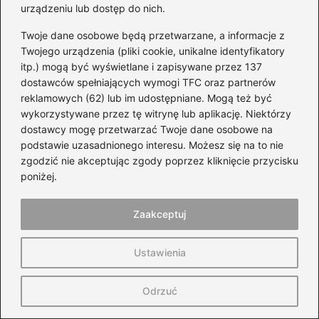
Ceny i modele Honda Civic
urządzeniu lub dostęp do nich.
Honda Civic dla młodych kierowców
Twoje dane osobowe będą przetwarzane, a informacje z
Twojego urządzenia (pliki cookie, unikalne identyfikatory
Innowacje w nowej Hondzie Civic
itp.) mogą być wyświetlane i zapisywane przez 137
Opinie ekspertów o Hondzie Civic
dostawców spełniających wymogi TFC oraz partnerów
reklamowych (62) lub im udostępniane. Mogą też być
Porównanie cen i wyposażenia Hondy Civic
wykorzystywane przez tę witrynę lub aplikację. Niektórzy
dostawcy mogę przetwarzać Twoje dane osobowe na
podstawie uzasadnionego interesu. Możesz się na to nie
zgodzić nie akceptując zgody poprzez kliknięcie przycisku
poniżej.
Zaakceptuj
Wiesiek Klimkiewicz
Ustawienia
Autor bloga WózkiMotocyklowe.pl to pasjonat szeroko
pojętej motoryzacji – od motocykli i skuterów, przez
Odrzuć
samochody, aż po świat wyścigów i technicznych detali. Na
blogu dzieli się wiedzą na temat maszyn, części,