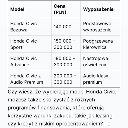
Cena
Model
Wyposażenie
(PLN)
Honda Civic
Podstawowe
140 000
Bazowa
wyposażenie
Honda Civic
150 000 –
Podgrzewana
Sport
300 000
kierownica
Honda Civic
180 000 –
Nastrojowe
Advance
300 000
oświetlenie
Honda Civic z
200 000 –
Audio klasy
Audio Premium
300 000
premium
Czy wiesz, że wybierając model Honda Civic,
możesz także skorzystać z różnych
programów finansowania, które oferują
korzystne warunki zakupu, takie jak leasing
czy kredyt z niskim oprocentowaniem? To