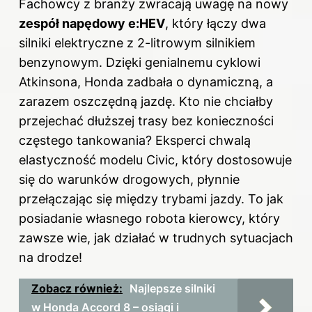
Fachowcy z branży zwracają uwagę na nowy
zespół napędowy e:HEV
, który łączy dwa
silniki elektryczne z 2-litrowym silnikiem
benzynowym. Dzięki genialnemu cyklowi
Atkinsona, Honda zadbała o dynamiczną, a
zarazem oszczędną jazdę. Kto nie chciałby
przejechać dłuższej trasy bez konieczności
częstego tankowania? Eksperci chwalą
elastyczność modelu Civic, który dostosowuje
się do warunków drogowych, płynnie
przełączając się między trybami jazdy. To jak
posiadanie własnego robota kierowcy, który
zawsze wie, jak działać w trudnych sytuacjach
na drodze!
Zobacz również:
Najlepsze silniki
w Honda Accord 8 – osiągi i