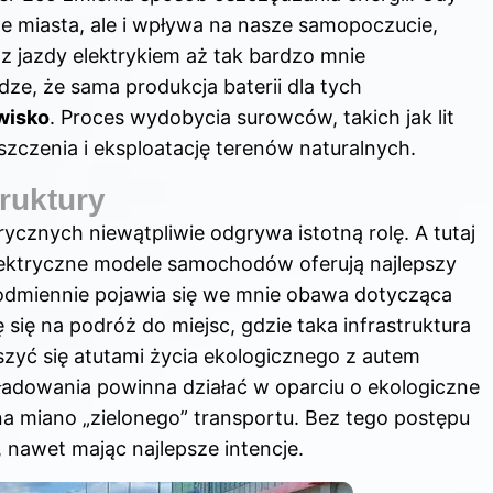
e miasta, ale i wpływa na nasze samopoczucie,
z jazdy elektrykiem aż tak bardzo mnie
ze, że sama produkcja baterii dla tych
wisko
. Proces wydobycia surowców, takich jak lit
szczenia i eksploatację terenów naturalnych.
ruktury
ycznych niewątpliwie odgrywa istotną rolę. A tutaj
lektryczne modele samochodów oferują najlepszy
eodmiennie pojawia się we mnie obawa dotycząca
 się na podróż do miejsc, gdzie taka infrastruktura
szyć się atutami życia ekologicznego z autem
ładowania powinna działać w oparciu o ekologiczne
 na miano „zielonego” transportu. Bez tego postępu
nawet mając najlepsze intencje.