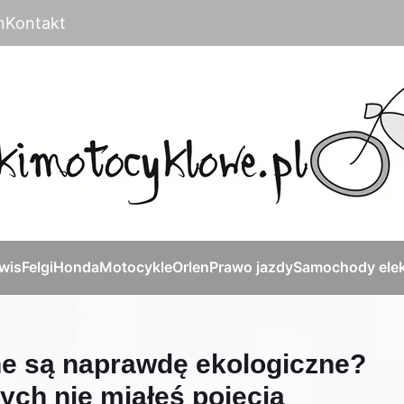
n
Kontakt
rwis
Felgi
Honda
Motocykle
Orlen
Prawo jazdy
Samochody elek
e są naprawdę ekologiczne?
rych nie miałeś pojęcia