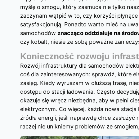
myślę o smogu, który zasmuca nie tylko nasz
zaczynam wątpić w to, czy korzyści płynące 
satysfakcjonują. Ponadto warto mieć na uwad
samochodów
znacząco oddziałuje na środo
czy kobalt, niesie ze sobą poważne zanieczy
Konieczność rozwoju infrast
Rozwój infrastruktury dla samochodów elektr
coś dla zainteresowanych: sprawdź,
które e
zasięg
. Kiedy wyruszam w dłuższą trasę, ni
dostępu do stacji ładowania. Często decyduję
okazuje się wręcz niezbędna, aby w pełni cie
elektrycznym. Co więcej, każda nowa stacja 
źródła energii, jeśli naprawdę chce zasłużyć
raczej nie unikniemy problemów ze smogiem, 