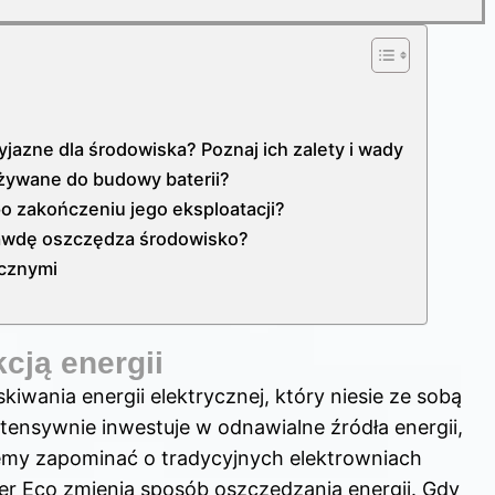
azne dla środowiska? Poznaj ich zalety i wady
żywane do budowy baterii?
po zakończeniu jego eksploatacji?
prawdę oszczędza środowisko?
icznymi
cją energii
wania energii elektrycznej, który niesie ze sobą
ntensywnie inwestuje w odnawialne źródła energii,
ożemy zapominać o tradycyjnych elektrowniach
ver Eco zmienia sposób oszczędzania energii
. Gdy