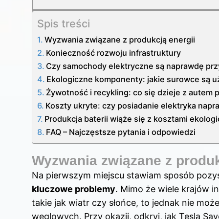
Spis treści
Wyzwania związane z produkcją energii
Konieczność rozwoju infrastruktury
Czy samochody elektryczne są naprawdę przyj
Ekologiczne komponenty: jakie surowce są u
Żywotność i recykling: co się dzieje z autem 
Koszty ukryte: czy posiadanie elektryka na
Produkcja baterii wiąże się z kosztami ekolog
FAQ – Najczęstsze pytania i odpowiedzi
Wyzwania związane z produk
Na pierwszym miejscu stawiam sposób pozyski
kluczowe problemy
. Mimo że wiele krajów i
takie jak wiatr czy słońce, to jednak nie m
węglowych. Przy okazji, odkryj,
jak Tesla Sa