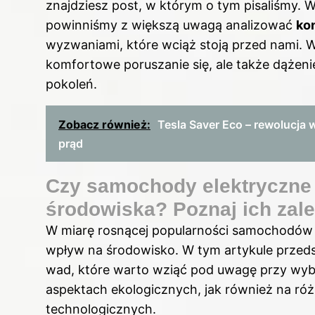
znajdziesz post, w którym o tym pisaliśmy.
powinniśmy z większą uwagą analizować
ko
wyzwaniami, które wciąż stoją przed nami. 
komfortowe poruszanie się, ale także dążen
pokoleń.
Zobacz również:
Tesla Saver Eco – rewolucja 
prąd
Czy samochody elektryczne 
środowiska? Poznaj ich zale
W miarę rosnącej popularności samochodów e
wpływ na środowisko. W tym artykule przed
wad, które warto wziąć pod uwagę przy wybo
aspektach ekologicznych, jak również na r
technologicznych.