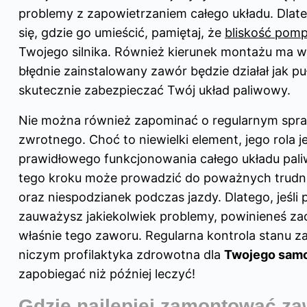
problemy z zapowietrzaniem całego układu. Dlateg
się, gdzie go umieścić, pamiętaj, że
bliskość pom
Twojego silnika. Również kierunek montażu ma wi
błędnie zainstalowany zawór będzie działał jak pu
skutecznie zabezpieczać Twój układ paliwowy.
Nie można również zapominać o regularnym spr
zwrotnego. Choć to niewielki element, jego rola j
prawidłowego funkcjonowania całego układu pal
tego kroku może prowadzić do poważnych trudnoś
oraz niespodzianek podczas jazdy. Dlatego, jeśli
zauważysz jakiekolwiek problemy, powinieneś z
właśnie tego zaworu. Regularna kontrola stanu z
niczym profilaktyka zdrowotna dla
Twojego sam
zapobiegać niż później leczyć!
Gdzie najlepiej zamontować za