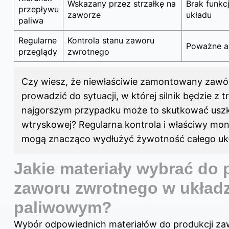
Wskazany przez strzałkę na
Brak funkc
przepływu
zaworze
układu
paliwa
Regularne
Kontrola stanu zaworu
Poważne aw
przeglądy
zwrotnego
Czy wiesz, że niewłaściwie zamontowany zaw
prowadzić do sytuacji, w której silnik będzie z 
najgorszym przypadku może to skutkować us
wtryskowej? Regularna kontrola i właściwy mo
mogą znacząco wydłużyć żywotność całego uk
Jakie materiały wybrać do 
zaworu zwrotnego w układz
paliwowym?
Wybór odpowiednich materiałów do produkcji z