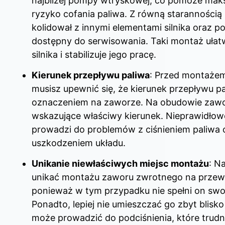
najbliżej pompy wtryskowej, co pomoże ma
ryzyko cofania paliwa. Z równą starannością
kolidował z innymi elementami silnika oraz p
dostępny do serwisowania. Taki montaż ułat
silnika i stabilizuje jego pracę.
Kierunek przepływu paliwa
: Przed montaże
musisz upewnić się, że kierunek przepływu pa
oznaczeniem na zaworze. Na obudowie zaworu
wskazujące właściwy kierunek. Nieprawidłow
prowadzi do problemów z ciśnieniem paliwa
uszkodzeniem układu.
Unikanie niewłaściwych miejsc montażu
: N
unikać montażu zaworu zwrotnego na prze
ponieważ w tym przypadku nie spełni on swoj
Ponadto, lepiej nie umieszczać go zbyt blisko
może prowadzić do podciśnienia, które trud