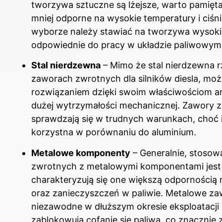
tworzywa sztuczne są lżejsze, warto pamięt
mniej odporne na wysokie temperatury i ciśni
wyborze należy stawiać na tworzywa wysokiej
odpowiednie do pracy w układzie paliwowym
Stal nierdzewna
– Mimo że stal nierdzewna r
zaworach zwrotnych dla silników diesla, mo
rozwiązaniem dzięki swoim właściwościom a
dużej wytrzymałości mechanicznej. Zawory ze
sprawdzają się w trudnych warunkach, choć
korzystna w porównaniu do aluminium.
Metalowe komponenty
– Generalnie, stoso
zwrotnych z metalowymi komponentami jest
charakteryzują się one większą odpornością n
oraz zanieczyszczeń w paliwie. Metalowe zaw
niezawodne w dłuższym okresie eksploatacji 
zablokowują cofanie się paliwa, co znacznie 