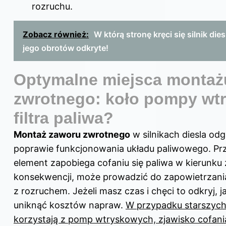
rozruchu.
Zobacz również:
W którą stronę kręci się silnik die
jego obrotów odkryte!
Optymalne miejsca montaż
zwrotnego: koło pompy wt
filtra paliwa?
Montaż zaworu zwrotnego
w silnikach diesla od
poprawie funkcjonowania układu paliwowego. Pr
element zapobiega cofaniu się paliwa w kierunku 
konsekwencji, może prowadzić do zapowietrzania
z rozruchem. Jeżeli masz czas i chęci to odkryj,
j
uniknąć kosztów napraw
.
W przypadku starszych 
korzystają z pomp wtryskowych, zjawisko cofania 