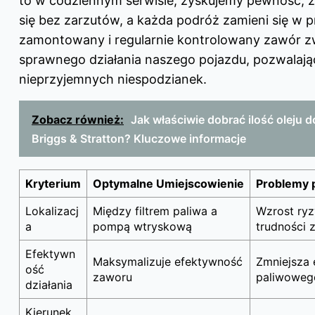
to w codziennym serwisie, zyskujemy pewność, że
się bez zarzutów, a każda podróż zamieni się w 
zamontowany i regularnie kontrolowany zawór z
sprawnego działania naszego pojazdu, pozwalają
nieprzyjemnych niespodzianek.
Zobacz również:
Jak właściwie dobrać ilość oleju do
Briggs & Stratton? Kluczowe informacje
Kryterium
Optymalne Umiejscowienie
Problemy 
Lokalizacj
Między filtrem paliwa a
Wzrost ryz
a
pompą wtryskową
trudności 
Efektywn
Maksymalizuje efektywność
Zmniejsza 
ość
zaworu
paliwoweg
działania
Kierunek