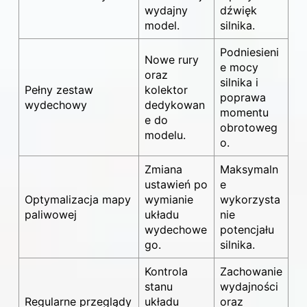
wydajny
dźwięk
model.
silnika.
Podniesieni
Nowe rury
e mocy
oraz
silnika i
Pełny zestaw
kolektor
poprawa
wydechowy
dedykowan
momentu
e do
obrotoweg
modelu.
o.
Zmiana
Maksymaln
ustawień po
e
Optymalizacja mapy
wymianie
wykorzysta
paliwowej
układu
nie
wydechowe
potencjału
go.
silnika.
Kontrola
Zachowanie
stanu
wydajności
Regularne przeglądy
układu
oraz