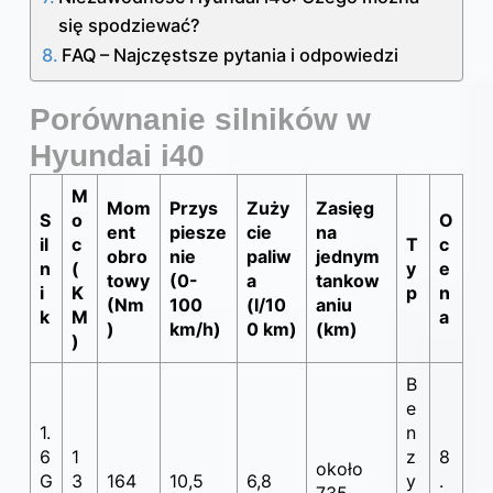
się spodziewać?
FAQ – Najczęstsze pytania i odpowiedzi
Porównanie silników w
Hyundai i40
M
Mom
Przys
Zuży
Zasięg
S
o
O
ent
piesze
cie
na
il
c
T
c
obro
nie
paliw
jednym
n
(
y
e
towy
(0-
a
tankow
i
K
p
n
(Nm
100
(l/10
aniu
k
M
a
)
km/h)
0 km)
(km)
)
B
e
1.
n
6
1
z
8
około
G
3
164
10,5
6,8
y
.
735