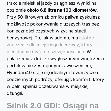
trakcie miejskiej jazdy osiągniesz wyniki na
poziomie
około 6,8 litra na 100 kilometrów
.
Przy 50-litrowym zbiorniku paliwa zyskujesz
możliwość pokonywania dłuższych tras bez
konieczności częstych wizyt na stacji
benzynowej. To, jak wiadomo, ma
istotne
znaczenie dla miejskiego kierowcy, który
nieustannie myśli o oszczędnościach
. W
połączeniu z dobrze wygłuszonym wnętrzem i
perfekcyjnie zestrojonym zawieszeniem,
Hyundai i40 staje się idealnym towarzyszem
codziennych podróży, oferując komfort, który
w pełni spełnia oczekiwania w miejskiej
dżungli.
Silnik 2.0 GDI: Osiągi na