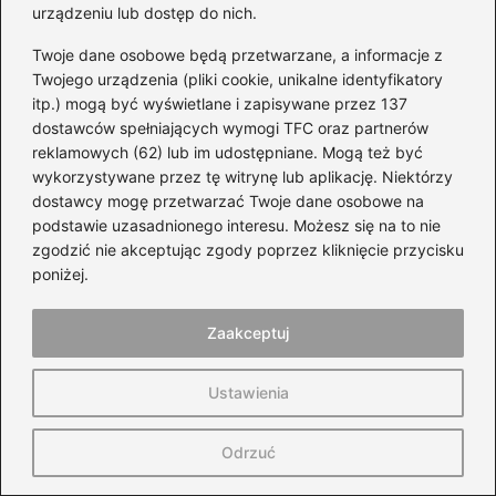
spełni Twoje oczekiwania? Oto zalety i
urządzeniu lub dostęp do nich.
wady!
Twoje dane osobowe będą przetwarzane, a informacje z
Twojego urządzenia (pliki cookie, unikalne identyfikatory
Ile zapłacisz za Jeepa Wranglera? Ceny,
itp.) mogą być wyświetlane i zapisywane przez 137
modele i porady na oszczędności
dostawców spełniających wymogi TFC oraz partnerów
reklamowych (62) lub im udostępniane. Mogą też być
Jak wykorzystać napęd 4×4 w Toyota
wykorzystywane przez tę witrynę lub aplikację. Niektórzy
RAV4 II – kluczowe informacje i
dostawcy mogę przetwarzać Twoje dane osobowe na
praktyczne porady
podstawie uzasadnionego interesu. Możesz się na to nie
zgodzić nie akceptując zgody poprzez kliknięcie przycisku
Ceny Toyoty Corolli: ile zapłacisz i jak
poniżej.
uniknąć przepłacania?
Zaakceptuj
Bmw X3 G01: Jak wybrać silnik, aby
uniknąć kosztownych błędów?
Ustawienia
Odrzuć