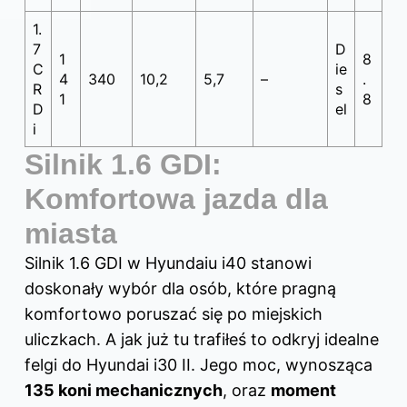
1.
7
D
1
8
C
ie
4
340
10,2
5,7
–
.
R
s
1
8
D
el
i
Silnik 1.6 GDI:
Komfortowa jazda dla
miasta
Silnik 1.6 GDI w Hyundaiu i40 stanowi
doskonały wybór dla osób, które pragną
komfortowo poruszać się po miejskich
uliczkach. A jak już tu trafiłeś to odkryj
idealne
felgi do Hyundai i30 II
. Jego moc, wynosząca
135 koni mechanicznych
, oraz
moment