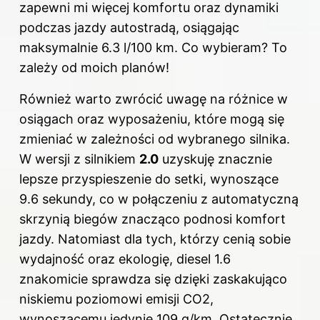
zapewni mi więcej komfortu oraz dynamiki
podczas jazdy autostradą, osiągając
maksymalnie 6.3 l/100 km. Co wybieram? To
zależy od moich planów!
Również warto zwrócić uwagę na różnice w
osiągach oraz wyposażeniu, które mogą się
zmieniać w zależności od wybranego silnika.
W wersji z silnikiem
2.0
uzyskuję znacznie
lepsze przyspieszenie do setki, wynoszące
9.6 sekundy, co w połączeniu z automatyczną
skrzynią biegów znacząco podnosi komfort
jazdy. Natomiast dla tych, którzy cenią sobie
wydajność oraz ekologię, diesel 1.6
znakomicie sprawdza się dzięki zaskakująco
niskiemu poziomowi emisji CO2,
wynoszącemu jedynie 109 g/km. Ostatecznie,