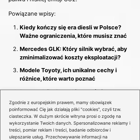
Powiązane wpisy:
Kiedy kończy się era diesli w Polsce?
Ważne ograniczenia, które musisz znać
Mercedes GLK: Który silnik wybrać, aby
zminimalizować koszty eksploatacji?
Modele Toyoty, ich unikalne cechy i
różnice, które warto poznać
Przewodnik: Czym kierować się przy
zakupie auta, by nie żałować decyzji?
Zgodnie z europejskim prawem, mamy obowiązek
poinformować Cię jak działają pliki "cookies", czyli tzw.
Ile naprawdę pali VW Polo 1.2 benzyna?
ciasteczka. W dużym skrócie witryna prosi o zgodę na
Sprawdź oszczędności i realne spalanie!
wykorzystanie Twoich danych. Spersonalizowane reklamy i
treści, pomiar reklam i treści, badanie odbiorców i
Toyota Yaris Cross – czy to SUV, który
ulepszanie usług. Przechowywanie informacji na