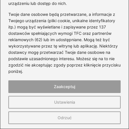
urządzeniu lub dostęp do nich.
Twoje dane osobowe będą przetwarzane, a informacje z
Twojego urządzenia (pliki cookie, unikalne identyfikatory
itp.) mogą być wyświetlane i zapisywane przez 137
dostawców spełniających wymogi TFC oraz partnerów
reklamowych (62) lub im udostępniane. Mogą też być
Wiesiek Klimkiewicz
wykorzystywane przez tę witrynę lub aplikację. Niektórzy
Autor bloga WózkiMotocyklowe.pl to pasjonat szeroko
dostawcy mogę przetwarzać Twoje dane osobowe na
pojętej motoryzacji – od motocykli i skuterów, przez
podstawie uzasadnionego interesu. Możesz się na to nie
samochody, aż po świat wyścigów i technicznych detali. Na
zgodzić nie akceptując zgody poprzez kliknięcie przycisku
blogu dzieli się wiedzą na temat maszyn, części,
poniżej.
akcesoriów oraz rozwiązań, które mają realne znaczenie dla
komfortu, bezpieczeństwa i osiągów.
Zaakceptuj
Interesuje się zarówno codzienną jazdą, jak i sportową
rywalizacją. Opisuje motocykle, auta, skutery, analizuje
działanie części i podzespołów, a także przybliża nowinki
Ustawienia
techniczne i trendy w motoryzacji. Stawia na konkret,
praktyczne podejście i informacje oparte na doświadczeniu.
Odrzuć
←
Jak powstaje gaz LPG – odkryj sekrety jego produkcji