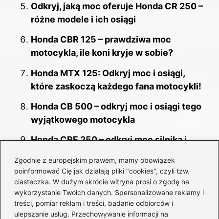
Odkryj, jaką moc oferuje Honda CR 250 –
różne modele i ich osiągi
Honda CBR 125 – prawdziwa moc
motocykla, ile koni kryje w sobie?
Honda MTX 125: Odkryj moc i osiągi,
które zaskoczą każdego fana motocykli!
Honda CB 500 – odkryj moc i osiągi tego
wyjątkowego motocykla
Honda CRF 250 – odkryj moc silnika i
porównaj różne modele
Zgodnie z europejskim prawem, mamy obowiązek
poinformować Cię jak działają pliki "cookies", czyli tzw.
Ile pali honda nsr 125? Odkryj wpływ
ciasteczka. W dużym skrócie witryna prosi o zgodę na
stylu jazdy na spalanie
wykorzystanie Twoich danych. Spersonalizowane reklamy i
treści, pomiar reklam i treści, badanie odbiorców i
ulepszanie usług. Przechowywanie informacji na