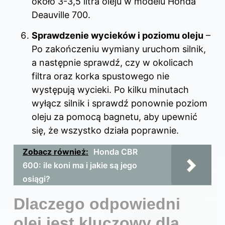
około 3-3,5 litra oleju w modelu Honda
Deauville 700.
Sprawdzenie wycieków i poziomu oleju
–
Po zakończeniu wymiany uruchom silnik,
a następnie sprawdź, czy w okolicach
filtra oraz korka spustowego nie
występują wycieki. Po kilku minutach
wyłącz silnik i sprawdź ponownie poziom
oleju za pomocą bagnetu, aby upewnić
się, że wszystko działa poprawnie.
Zobacz również:
Honda CBR
600: ile koni ma i jakie są jego
osiągi?
Dlaczego odpowiedni
olej jest kluczowy dla