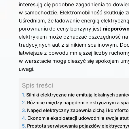
interesują cię podobne zagadnienia to dowie
w samochodzie
. Elektromobilność skutkuje
Uśredniam, że ładowanie energią elektryczną
porównaniu do ceny benzyny jest
nieporówn
elektrykiem może oznaczać oszczędność na
tradycyjnych aut z silnikiem spalinowym. D
łatwiejsze z powodu mniejszej liczby ruchom
w warsztacie mogę cieszyć się spokojem um
uwagi.
Spis treści
Silniki elektryczne nie emitują lokalnych zan
Różnice między napędem elektrycznym a sp
Napęd elektryczny zapewnia cichą i komfort
Ekonomia eksploatacji udowodniła swoje atu
Prostota serwisowania pojazdów elektryczny