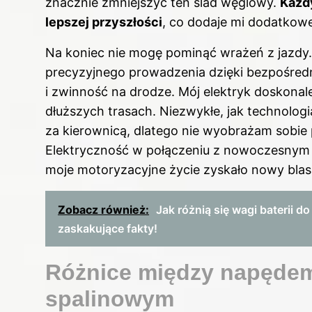
znacznie zmniejszyć ten ślad węglowy.
Każdy
lepszej przyszłości
, co dodaje mi dodatkowe
Na koniec nie mogę pominąć wrażeń z jazdy.
precyzyjnego prowadzenia dzięki bezpośredni
i zwinność na drodze. Mój elektryk doskonal
dłuższych trasach. Niezwykłe, jak technolog
za kierownicą, dlatego nie wyobrażam sobi
Elektryczność w połączeniu z nowoczesnym 
moje motoryzacyjne życie zyskało nowy blas
Zobacz również:
Jak różnią się wagi baterii 
zaskakujące fakty!
Różnice między napędem
spalinowym