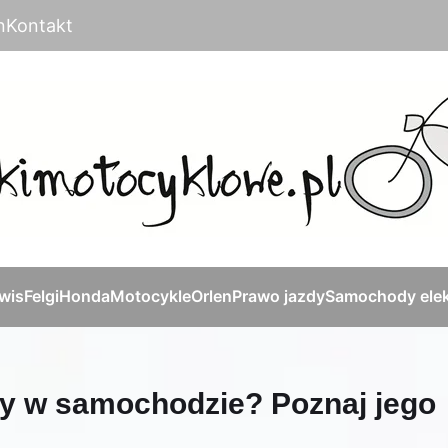
n
Kontakt
rwis
Felgi
Honda
Motocykle
Orlen
Prawo jazdy
Samochody elek
zny w samochodzie? Poznaj jego