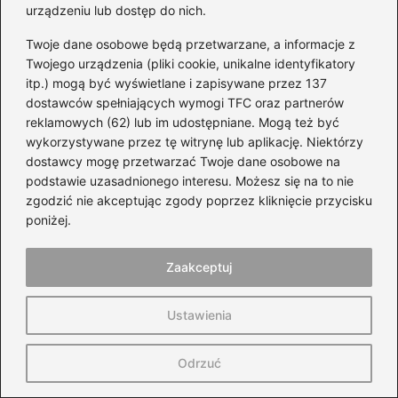
urządzeniu lub dostęp do nich.
https://www.wtryskiwacze-
benzynowe.pl/aktualnosci/jak-czesto-stosowac-
Twoje dane osobowe będą przetwarzane, a informacje z
srodek-do-czyszczenia-wtryskiwaczy-benzynowych
Twojego urządzenia (pliki cookie, unikalne identyfikatory
itp.) mogą być wyświetlane i zapisywane przez 137
https://www.forum.vwgolf.pl/viewtopic.php?t=97494
dostawców spełniających wymogi TFC oraz partnerów
reklamowych (62) lub im udostępniane. Mogą też być
https://www.wtryskiwacz.com/aktualnosci/tec-2000-
wykorzystywane przez tę witrynę lub aplikację. Niektórzy
k2-xeramic-ktory-preparat-wybrac
dostawcy mogę przetwarzać Twoje dane osobowe na
podstawie uzasadnionego interesu. Możesz się na to nie
Tagi:
Czyszczenie wtryskiwaczy benzyny,
zgodzić nie akceptując zgody poprzez kliknięcie przycisku
Efektywne wykorzystanie Xeramic, Zalety
poniżej.
stosowania Xeramic, Xeramic w porównaniu
do innych preparatów, Serwis przy
Zaakceptuj
czyszczeniu wtryskiwaczy.
Ustawienia
Powiązane wpisy:
Odrzuć
Jakie oleje najlepiej sprawdzą się w
kosiarce Honda, by zapobiec