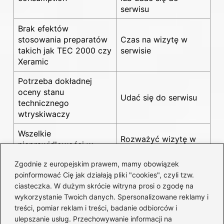
serwisu
Brak efektów
stosowania preparatów
Czas na wizytę w
takich jak TEC 2000 czy
serwisie
Xeramic
Potrzeba dokładnej
oceny stanu
Udać się do serwisu
technicznego
wtryskiwaczy
Wszelkie
Rozważyć wizytę w
nieprawidłowości w
serwisie
działaniu wtryskiwaczy
Zgodnie z europejskim prawem, mamy obowiązek
Źródła:
poinformować Cię jak działają pliki "cookies", czyli tzw.
ciasteczka. W dużym skrócie witryna prosi o zgodę na
https://autochemia.pl/product-pol-203-Xeramic-do-
wykorzystanie Twoich danych. Spersonalizowane reklamy i
treści, pomiar reklam i treści, badanie odbiorców i
czyszczenia-wtryskiwaczy-benzyny-250ml.html
ulepszanie usług. Przechowywanie informacji na