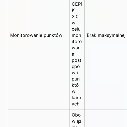
CEPi
K
2.0
w
celu
Monitorowanie punktów
mon
Brak maksymalnej 
itoro
wani
a
post
ępó
w i
pun
któ
w
karn
ych
Obo
wiąz