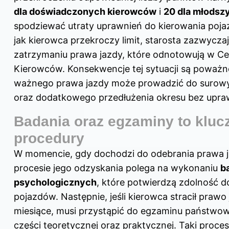
dla doświadczonych kierowców
i
20 dla młodsz
spodziewać utraty uprawnień do kierowania poja
jak kierowca przekroczy limit, starosta zazwycza
zatrzymaniu prawa jazdy, które odnotowują w Cen
Kierowców. Konsekwencje tej sytuacji są poważne
ważnego prawa jazdy może prowadzić do surowy
oraz dodatkowego przedłużenia okresu bez upra
Badania oraz egzaminy to klu
procedury
W momencie, gdy dochodzi do odebrania prawa j
procesie jego odzyskania polega na wykonaniu
b
psychologicznych
, które potwierdzą zdolność 
pojazdów. Następnie, jeśli kierowca stracił praw
miesiące, musi przystąpić do egzaminu państwowe
części teoretycznej oraz praktycznej. Taki proc