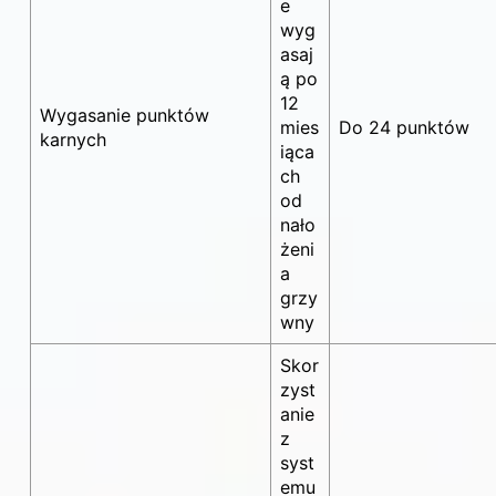
e
wyg
asaj
ą po
12
Wygasanie punktów
mies
Do 24 punktów
karnych
iąca
ch
od
nało
żeni
a
grzy
wny
Skor
zyst
anie
z
syst
emu