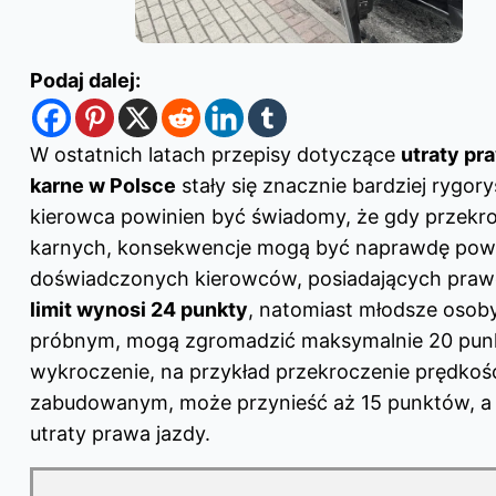
Podaj dalej:
W ostatnich latach przepisy dotyczące
utraty pr
karne w Polsce
stały się znacznie bardziej rygor
kierowca powinien być świadomy, że gdy przekro
karnych, konsekwencje mogą być naprawdę pow
doświadczonych kierowców, posiadających prawo 
limit wynosi 24 punkty
, natomiast młodsze osoby
próbnym, mogą zgromadzić maksymalnie 20 punk
wykroczenie, na przykład przekroczenie prędkośc
zabudowanym, może przynieść aż 15 punktów, a t
utraty prawa jazdy
.