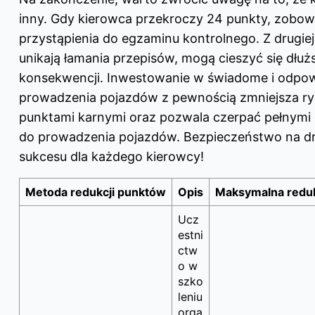
inny. Gdy kierowca przekroczy 24 punkty, zobow
przystąpienia do egzaminu kontrolnego. Z drugiej 
unikają łamania przepisów, mogą cieszyć się dłu
konsekwencji. Inwestowanie w świadome i odpowi
prowadzenia pojazdów z pewnością zmniejsza ry
punktami karnymi oraz pozwala czerpać pełnymi 
do prowadzenia pojazdów. Bezpieczeństwo na dr
sukcesu dla każdego kierowcy!
Metoda redukcji punktów
Opis
Maksymalna redu
Ucz
estni
ctw
o w
szko
leniu
orga