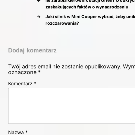
←
Ile zarabia kierownik stacji Orlen? O odkryc
zaskakujących faktów o wynagrodzeniu
→
Jaki silnik w Mini Cooper wybrać, żeby uni
rozczarowania?
Dodaj komentarz
Twój adres email nie zostanie opublikowany.
Wyma
oznaczone
*
Komentarz
*
Nazwa
*