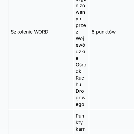
nizo
wan
ym
prze
Szkolenie WORD
z
6 punktów
Woj
ewó
dzki
e
Ośro
dki
Ruc
hu
Dro
gow
ego
Pun
kty
karn