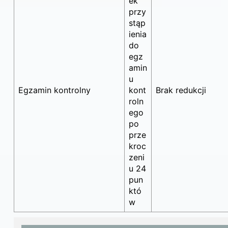
ek
przy
stąp
ienia
do
egz
amin
u
Egzamin kontrolny
kont
Brak redukcji
roln
ego
po
prze
kroc
zeni
u 24
pun
któ
w