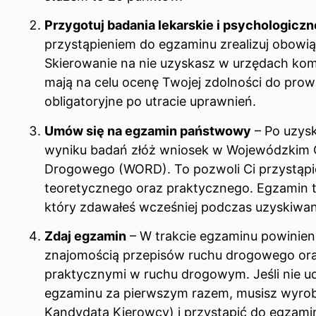
Przygotuj badania lekarskie i psychologiczn
przystąpieniem do egzaminu zrealizuj obowi
Skierowanie na nie uzyskasz w urzędach komu
mają na celu ocenę Twojej zdolności do prow
obligatoryjne po utracie uprawnień.
Umów się na egzamin państwowy
– Po uzys
wyniku badań złóż wniosek w Wojewódzkim
Drogowego (WORD). To pozwoli Ci przystąpi
teoretycznego oraz praktycznego. Egzamin 
który zdawałeś wcześniej podczas uzyskiwan
Zdaj egzamin
– W trakcie egzaminu powinien
znajomością przepisów ruchu drogowego ora
praktycznymi w ruchu drogowym. Jeśli nie ud
egzaminu za pierwszym razem, musisz wyrobi
Kandydata Kierowcy) i przystąpić do egzami