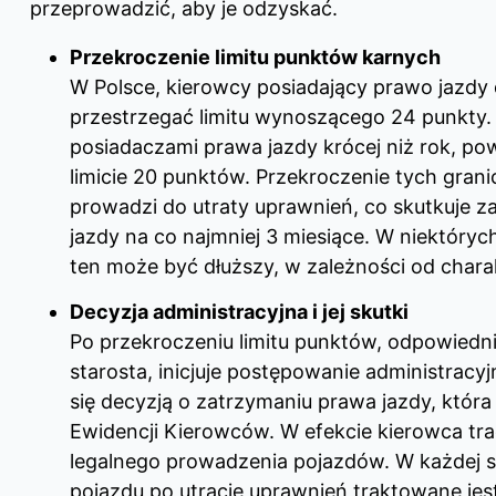
przeprowadzić, aby je odzyskać.
Przekroczenie limitu punktów karnych
W Polsce, kierowcy posiadający prawo jazdy d
przestrzegać limitu wynoszącego 24 punkty. Z
posiadaczami prawa jazdy krócej niż rok, pow
limicie 20 punktów. Przekroczenie tych gran
prowadzi do utraty uprawnień, co skutkuje 
jazdy na co najmniej 3 miesiące. W niektóry
ten może być dłuższy, w zależności od char
Decyzja administracyjna i jej skutki
Po przekroczeniu limitu punktów, odpowiedn
starosta, inicjuje postępowanie administracy
się decyzją o zatrzymaniu prawa jazdy, która 
Ewidencji Kierowców. W efekcie kierowca tr
legalnego prowadzenia pojazdów. W każdej s
pojazdu po utracie uprawnień traktowane je