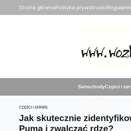
Strona główna
Polityka prywatności
Regulami
Samochody
Części i se
CZĘŚCI I SERWIS
Jak skutecznie zidentyfiko
Puma i zwalczać rdzę?