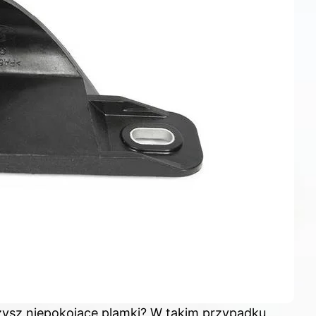
ażysz niepokojące plamki? W takim przypadku