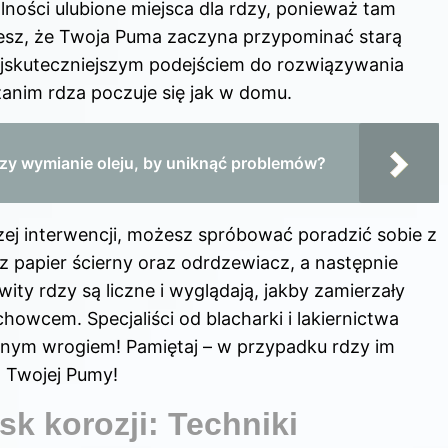
lności ulubione miejsca dla rdzy, ponieważ tam
ujesz, że Twoja Puma zaczyna przypominać starą
Najskuteczniejszym podejściem do rozwiązywania
 zanim rdza poczuje się jak w domu.
przy wymianie oleju, by uniknąć problemów?
szej interwencji, możesz spróbować poradzić sobie z
z papier ścierny oraz odrdzewiacz, a następnie
wity rdzy są liczne i wyglądają, jakby zamierzały
achowcem. Specjaliści od blacharki i lakiernictwa
roźnym wrogiem! Pamiętaj – w przypadku rdzy im
a Twojej Pumy!
k korozji: Techniki