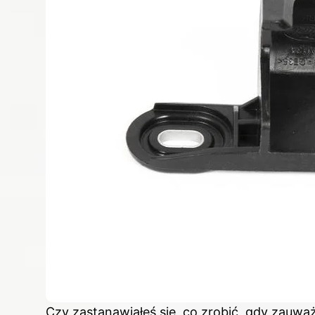
Czy zastanawiałeś się, co zrobić, gdy zauw