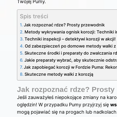
Twojej Pumy.
Spis treści
Jak rozpoznać rdze? Prosty przewodnik
Metody wykrywania ognisk korozji: Techniki in
Techniki inspekcji – detektywi korozji w akcji!
Od zabezpieczeń po domowe metody walki z 
Skuteczne środki i preparaty do zwalczania r
Jakie preparaty wybrać, aby skutecznie odst
Jak zapobiegać korozji w Fordzie Puma: Reko
Skuteczne metody walki z korozją
Jak rozpoznać rdze? Prosty
Jeśli zauważyłeś niepokojące zmiany na karos
oględzin! W przypadku Pumy przyjrzyj się
ws
mogą pojawiać się na progach lub nadkolach.