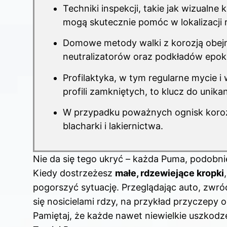
Techniki inspekcji, takie jak wizualne
mogą skutecznie pomóc w lokalizacji 
Domowe
metody
walki z korozją obej
neutralizatorów oraz podkładów epo
Profilaktyka, w tym regularne mycie 
profili zamkniętych, to
klucz do
unikan
W przypadku poważnych ognisk korozj
blacharki i lakiernictwa.
Nie da się tego ukryć – każda Puma, podobni
Kiedy dostrzeżesz
małe, rdzewiejące kropki
pogorszyć sytuację. Przeglądając auto, zwr
się nosicielami rdzy, na przykład przyczepy o
Pamiętaj, że każde nawet niewielkie uszkodze