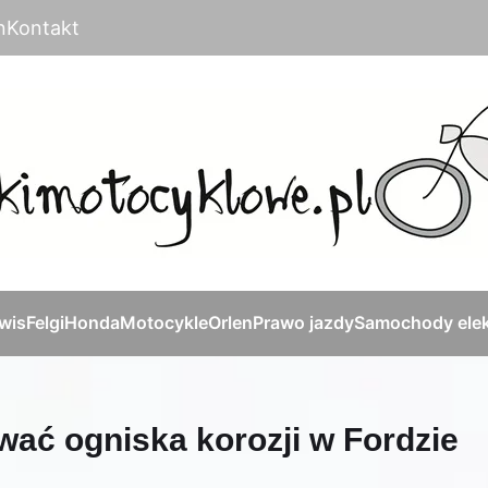
n
Kontakt
rwis
Felgi
Honda
Motocykle
Orlen
Prawo jazdy
Samochody elek
wać ogniska korozji w Fordzie