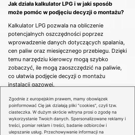
Jak działa kalkulator LPG i w jaki sposób
może pomóc w podjęciu decyzji o montażu?
Kalkulator LPG pozwala na obliczenie
potencjalnych oszczędności poprzez
wprowadzenie danych dotyczących spalania,
cen paliw oraz miesięcznego przebiegu. Dzięki
temu narzędziu kierowcy mogą szybko
zobaczyć, ile mogą zaoszczędzić na paliwie,
co ułatwia podjęcie decyzji o montażu
instalacji gazowej.
Jakie są ekologiczne korzyści związane z
Zgodnie z europejskim prawem, mamy obowiązek
poinformować Cię jak działają pliki "cookies", czyli tzw.
użytkowaniem LPG?
ciasteczka. W dużym skrócie witryna prosi o zgodę na
wykorzystanie Twoich danych. Spersonalizowane reklamy i
LPG emituje znacznie mniej szkodliwych
treści, pomiar reklam i treści, badanie odbiorców i
substancji w porównaniu do benzyny, co
ulepszanie usług. Przechowywanie informacji na