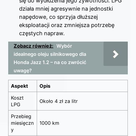
się do wydłużenia jego żywotności. LPG
działa mniej agresywnie na jednostki
napędowe, co sprzyja dłuższej
eksploatacji oraz zmniejsza potrzebę
częstych napraw.
Zobacz również:
Wybór
idealnego oleju silnikowego dla
Honda Jazz 1.2 – na co zwrócić
uwagę?
Aspekt
Opis
Koszt
Około 4 zł za litr
LPG
Przebieg
miesięczn
1000 km
y