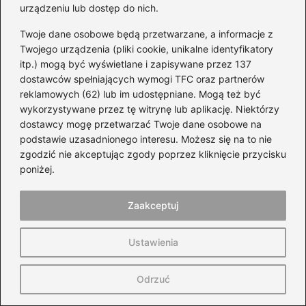
przyczynia się do poprawy jakości powietrza.
urządzeniu lub dostęp do nich.
Ponadto niższe emisje CO₂ i ograniczenie
Twoje dane osobowe będą przetwarzane, a informacje z
hałasu to dodatkowe korzyści, które czynią
Twojego urządzenia (pliki cookie, unikalne identyfikatory
LPG bardziej ekologicznym wyborem.
itp.) mogą być wyświetlane i zapisywane przez 137
dostawców spełniających wymogi TFC oraz partnerów
Powiązane wpisy:
reklamowych (62) lub im udostępniane. Mogą też być
wykorzystywane przez tę witrynę lub aplikację. Niektórzy
Jak skutecznie sprawdzić świece
dostawcy mogę przetwarzać Twoje dane osobowe na
podstawie uzasadnionego interesu. Możesz się na to nie
żarowe w silniku diesla i oszczędzić na
zgodzić nie akceptując zgody poprzez kliknięcie przycisku
naprawach
poniżej.
Najlepszy silnik do Mazdy Tribute – jak
uniknąć kosztownych błędów przy
Zaakceptuj
wyborze?
Ustawienia
Jak rozpoznać i skutecznie naprawić
objawy lejących wtrysków w silniku
Odrzuć
diesel?