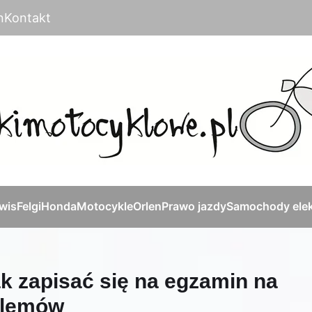
n
Kontakt
rwis
Felgi
Honda
Motocykle
Orlen
Prawo jazdy
Samochody elek
k zapisać się na egzamin na
oblemów