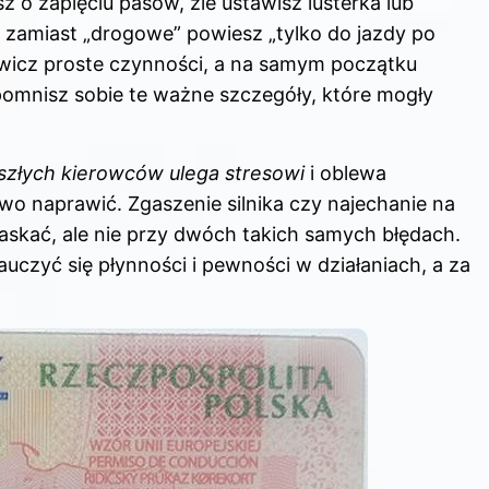
z o zapięciu pasów, źle ustawisz lusterka lub
li zamiast „drogowe” powiesz „tylko do jazdy po
wicz proste czynności, a na samym początku
ypomnisz sobie te ważne szczegóły, które mogły
szłych kierowców ulega stresowi
i oblewa
o naprawić. Zgaszenie silnika czy najechanie na
raskać, ale nie przy dwóch takich samych błędach.
auczyć się płynności i pewności w działaniach, a za