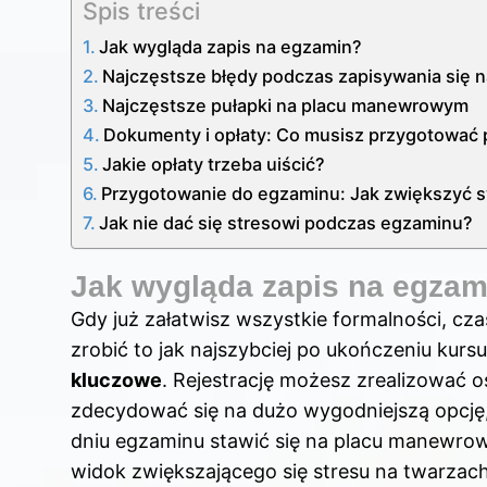
Spis treści
Jak wygląda zapis na egzamin?
Najczęstsze błędy podczas zapisywania się n
Najczęstsze pułapki na placu manewrowym
Dokumenty i opłaty: Co musisz przygotować 
Jakie opłaty trzeba uiścić?
Przygotowanie do egzaminu: Jak zwiększyć 
Jak nie dać się stresowi podczas egzaminu?
Jak wygląda zapis na egzam
Gdy już załatwisz wszystkie formalności, c
zrobić to jak najszybciej po ukończeniu kur
kluczowe
. Rejestrację możesz zrealizować 
zdecydować się na dużo wygodniejszą opcję, c
dniu egzaminu stawić się na placu manewro
widok zwiększającego się stresu na twarzach