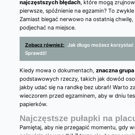
najczęstszych błędach
, które mogą zrujno
pierwsze, spóźnienie
na egzamin
? To zwykle
Zamiast biegać nerwowo na ostatnią chwilę, l
podjechać na miejsce.
Zobacz również:
Jak długo możesz korzystać 
Sprawdź!
Kiedy mowa o dokumentach,
znaczna grupa
podstawowych rzeczy, takich jak dowód osobi
jakby udać się na randkę bez ubrań! Warto
wieczorem przed egzaminem, aby w dniu testu 
papierków.
Najczęstsze pułapki na pl
Pamiętaj, aby nie przegapić momentu, gdy w