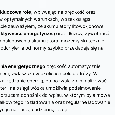
kluczową rolę
, wpływając na prędkość oraz
e w optymalnych warunkach, wózek osiąga
cie zauważyłem, że akumulatory litowo-jonowe
ektywność energetyczną
oraz dłuższą żywotność i
an naładowania akumulatora
, możemy skutecznie
 odchylenia od normy szybko przekładają się na
nia energetycznego
prędkość automatycznie
iem, zwłaszcza w okolicach celu podróży. W
zarządzanie energią, co pozwala zminimalizować
terii na osiągi wózka umożliwia podejmowanie
Podrzucam
odnośnik do wpisu
, w którym była mowa
ałkowitego rozładowania oraz regularne ładowanie
ynąć na naszą codzienną jazdę.