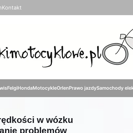
n
Kontakt
rwis
Felgi
Honda
Motocykle
Orlen
Prawo jazdy
Samochody elek
rędkości w wózku
kanie problemów