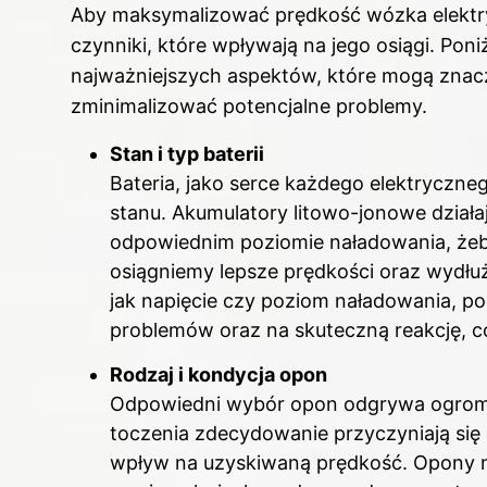
Aby maksymalizować prędkość wózka elektr
czynniki, które wpływają na jego osiągi. P
najważniejszych aspektów, które mogą znac
zminimalizować potencjalne problemy.
Stan i typ baterii
Bateria, jako serce każdego elektryczn
stanu. Akumulatory litowo-jonowe działa
odpowiednim poziomie naładowania, żeby 
osiągniemy lepsze prędkości oraz wydłu
jak napięcie czy poziom naładowania, p
problemów oraz na skuteczną reakcję, co
Rodzaj i kondycja opon
Odpowiedni wybór opon odgrywa ogromn
toczenia zdecydowanie przyczyniają się 
wpływ na uzyskiwaną prędkość. Opony ni