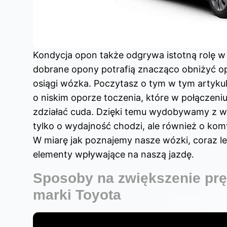
Kondycja opon także odgrywa istotną rolę 
dobrane opony potrafią znacząco obniżyć op
osiągi wózka. Poczytasz o tym
w tym artyku
o niskim oporze toczenia, które w połączen
zdziałać cuda. Dzięki temu wydobywamy z wóz
tylko o wydajność chodzi, ale również o ko
W miarę jak poznajemy nasze wózki, coraz le
elementy wpływające na naszą jazdę.
Sposoby na zwiększenie prę
marki Toyota