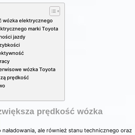
ść wózka elektrycznego
ktrycznego marki Toyota
ności jazdy
szybkości
fektywność
racy
serwisowe wózka Toyota
szą prędkość
two
i zwiększa prędkość wózka
go naładowania, ale również stanu technicznego oraz