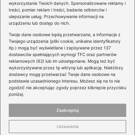
wykorzystanie Twoich danych. Spersonalizowane reklamy i
treści, pomiar reklam i treści, badanie odbiorców i
Kategorie
ulepszanie usług. Przechowywanie informacji na
urządzeniu lub dostęp do nich.
Części i serwis
(123)
Twoje dane osobowe będą przetwarzane, a informacje z
Felgi
(51)
Twojego urządzenia (pliki cookie, unikalne identyfikatory
itp.) mogą być wyświetlane i zapisywane przez 137
Honda
(62)
dostawców spełniających wymogi TFC oraz partnerów
Motocykle
(41)
reklamowych (62) lub im udostępniane. Mogą też być
Orlen
(4)
wykorzystywane przez tę witrynę lub aplikację. Niektórzy
Prawo jazdy
(102)
dostawcy mogę przetwarzać Twoje dane osobowe na
podstawie uzasadnionego interesu. Możesz się na to nie
Samochody
(77)
zgodzić nie akceptując zgody poprzez kliknięcie przycisku
Samochody elektryczne
(59)
poniżej.
Silnik i paliwo
(112)
Zaakceptuj
Strona główna
Polityka prywatności
Regulamin
Ustawienia
Kontakt