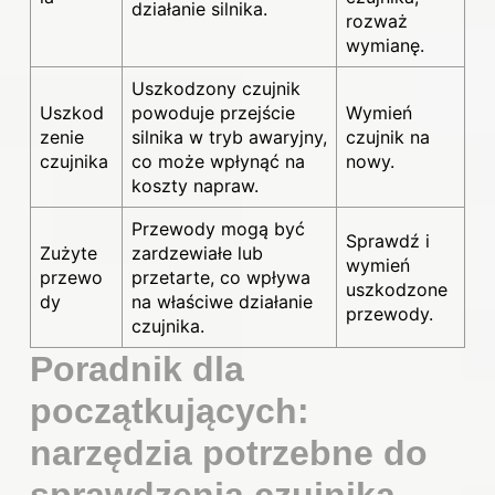
działanie
silnika
.
rozważ
wymianę.
Uszkodzony czujnik
Uszkod
powoduje przejście
Wymień
zenie
silnika w tryb awaryjny,
czujnik na
czujnika
co może wpłynąć na
nowy.
koszty napraw.
Przewody mogą być
Sprawdź i
Zużyte
zardzewiałe lub
wymień
przewo
przetarte, co wpływa
uszkodzone
dy
na właściwe działanie
przewody.
czujnika
.
Poradnik dla
początkujących:
narzędzia potrzebne do
sprawdzenia czujnika