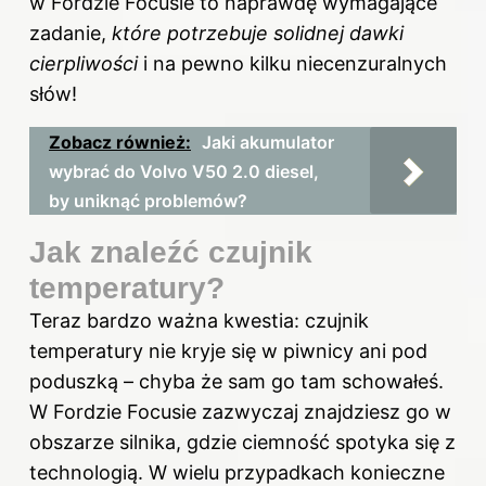
w Fordzie Focusie to naprawdę wymagające
zadanie,
które potrzebuje solidnej dawki
cierpliwości
i na pewno kilku niecenzuralnych
słów!
Zobacz również:
Jaki akumulator
wybrać do Volvo V50 2.0 diesel,
by uniknąć problemów?
Jak znaleźć czujnik
temperatury?
Teraz bardzo ważna kwestia: czujnik
temperatury nie kryje się w piwnicy ani pod
poduszką – chyba że sam go tam schowałeś.
W Fordzie Focusie zazwyczaj znajdziesz go w
obszarze silnika, gdzie ciemność spotyka się z
technologią. W wielu przypadkach konieczne