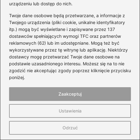
uszkodzone przewody, które należy
urządzeniu lub dostęp do nich.
sprawdzić i w razie potrzeby wymienić.
Twoje dane osobowe będą przetwarzane, a informacje z
Twojego urządzenia (pliki cookie, unikalne identyfikatory
Co zrobić, jeśli czujnik temperatury nie działa
itp.) mogą być wyświetlane i zapisywane przez 137
prawidłowo?
dostawców spełniających wymogi TFC oraz partnerów
reklamowych (62) lub im udostępniane. Mogą też być
Jeśli czujnik temperatury w Fordzie Focus Mk1
wykorzystywane przez tę witrynę lub aplikację. Niektórzy
dostawcy mogę przetwarzać Twoje dane osobowe na
nie działa prawidłowo, zaleca się wymianę
podstawie uzasadnionego interesu. Możesz się na to nie
czujnika na nowy. Przed wymianą warto
zgodzić nie akceptując zgody poprzez kliknięcie przycisku
sprawdzić także stan przewodów, aby
poniżej.
upewnić się, że problem nie leży w ich
uszkodzeniu.
Zaakceptuj
Powiązane wpisy:
Ustawienia
Jakie żarówki do Honda Varadero 125
Odrzuć
wybrać? Oto nasze sprawdzone
propozycje!