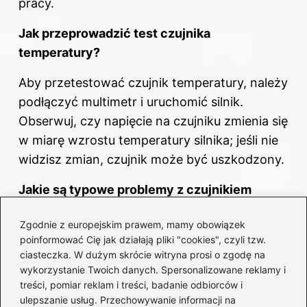
pracy.
Jak przeprowadzić test czujnika
temperatury?
Aby przetestować czujnik temperatury, należy
podłączyć multimetr i uruchomić silnik.
Obserwuj, czy napięcie na czujniku zmienia się
w miarę wzrostu temperatury silnika; jeśli nie
widzisz zmian, czujnik może być uszkodzony.
Jakie są typowe problemy z czujnikiem
temperatury w Fordzie Focus Mk1?
Zgodnie z europejskim prawem, mamy obowiązek
Typowe problemy obejmują błędne wskazania
poinformować Cię jak działają pliki "cookies", czyli tzw.
ciasteczka. W dużym skrócie witryna prosi o zgodę na
temperatury oraz uszkodzenia czujnika, co
wykorzystanie Twoich danych. Spersonalizowane reklamy i
może prowadzić do przejścia silnika w tryb
treści, pomiar reklam i treści, badanie odbiorców i
awaryjny. Często winne są również zużyte lub
ulepszanie usług. Przechowywanie informacji na