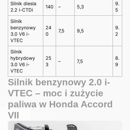
Silnik diesla
9.
140
–
5,3
2.2 i-CTDi
5
Silnik
benzynowy
24
9.
7,5
9,5
3.0 V6 i-
0
2
VTEC
Silnik
hybrydowy
25
8.
–
7,5
3.0 V6 i-
3
9
VTEC
Silnik benzynowy 2.0 i-
VTEC – moc i zużycie
paliwa w Honda Accord
VII