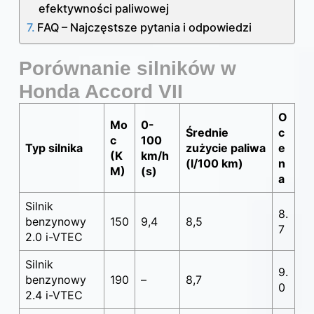
efektywności paliwowej
FAQ – Najczęstsze pytania i odpowiedzi
Porównanie silników w
Honda Accord VII
O
Mo
0-
Średnie
c
c
100
Typ silnika
zużycie paliwa
e
(K
km/h
(l/100 km)
n
M)
(s)
a
Silnik
8.
benzynowy
150
9,4
8,5
7
2.0 i-VTEC
Silnik
9.
benzynowy
190
–
8,7
0
2.4 i-VTEC