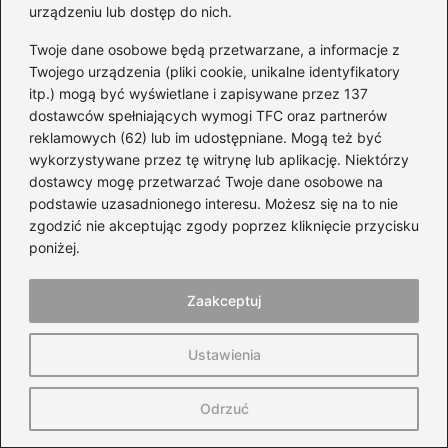
urządzeniu lub dostęp do nich.
Wiesiek Klimkiewicz
Twoje dane osobowe będą przetwarzane, a informacje z
Twojego urządzenia (pliki cookie, unikalne identyfikatory
Autor bloga WózkiMotocyklowe.pl to pasjonat szeroko
itp.) mogą być wyświetlane i zapisywane przez 137
pojętej motoryzacji – od motocykli i skuterów, przez
samochody, aż po świat wyścigów i technicznych detali. Na
dostawców spełniających wymogi TFC oraz partnerów
blogu dzieli się wiedzą na temat maszyn, części,
reklamowych (62) lub im udostępniane. Mogą też być
akcesoriów oraz rozwiązań, które mają realne znaczenie dla
wykorzystywane przez tę witrynę lub aplikację. Niektórzy
komfortu, bezpieczeństwa i osiągów.
dostawcy mogę przetwarzać Twoje dane osobowe na
podstawie uzasadnionego interesu. Możesz się na to nie
Interesuje się zarówno codzienną jazdą, jak i sportową
rywalizacją. Opisuje motocykle, auta, skutery, analizuje
zgodzić nie akceptując zgody poprzez kliknięcie przycisku
działanie części i podzespołów, a także przybliża nowinki
poniżej.
techniczne i trendy w motoryzacji. Stawia na konkret,
praktyczne podejście i informacje oparte na doświadczeniu.
Zaakceptuj
←
Ile wydasz na Hondę Civic Type R? Odkrywamy
Ustawienia
zaskakujące ceny i opcje w Polsce
→
Jaki olej do Honda CBR 125 pomoże zaoszczędzić na
Odrzuć
naprawach?