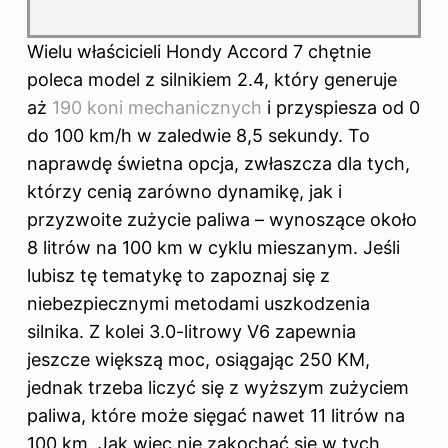
Wielu właścicieli Hondy Accord 7 chętnie
poleca model z silnikiem 2.4, który generuje
aż
190 koni mechanicznych
i przyspiesza od 0
do 100 km/h w zaledwie 8,5 sekundy. To
naprawdę świetna opcja, zwłaszcza dla tych,
którzy cenią zarówno dynamikę, jak i
przyzwoite zużycie paliwa – wynoszące około
8 litrów na 100 km w cyklu mieszanym. Jeśli
lubisz tę tematykę to
zapoznaj się z
niebezpiecznymi metodami uszkodzenia
silnika
. Z kolei 3.0-litrowy V6 zapewnia
jeszcze większą moc, osiągając 250 KM,
jednak trzeba liczyć się z wyższym zużyciem
paliwa, które może sięgać nawet 11 litrów na
100 km. Jak więc nie zakochać się w tych