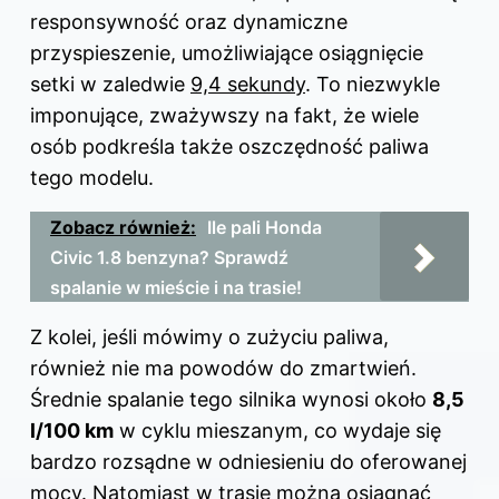
responsywność oraz dynamiczne
przyspieszenie, umożliwiające osiągnięcie
setki w zaledwie
9,4 sekundy
. To niezwykle
imponujące, zważywszy na fakt, że wiele
osób podkreśla także oszczędność paliwa
tego modelu.
Zobacz również:
Ile pali Honda
Civic 1.8 benzyna? Sprawdź
spalanie w mieście i na trasie!
Z kolei, jeśli mówimy o zużyciu paliwa,
również nie ma powodów do zmartwień.
Średnie spalanie tego silnika wynosi około
8,5
l/100 km
w cyklu mieszanym, co wydaje się
bardzo rozsądne w odniesieniu do oferowanej
mocy. Natomiast w trasie można osiągnąć