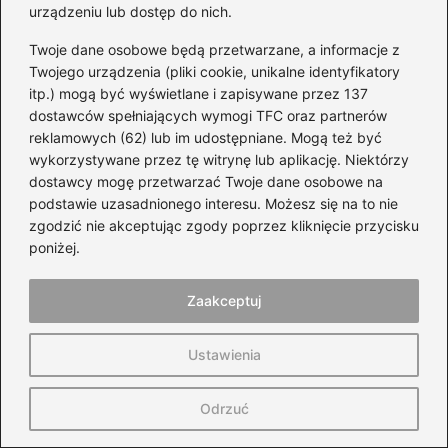
urządzeniu lub dostęp do nich.
FAQ – Najczęstsze pytania i
Twoje dane osobowe będą przetwarzane, a informacje z
odpowiedzi
Twojego urządzenia (pliki cookie, unikalne identyfikatory
Jakie jest zużycie paliwa Smart Diesel w
itp.) mogą być wyświetlane i zapisywane przez 137
dostawców spełniających wymogi TFC oraz partnerów
mieście i na trasie?
reklamowych (62) lub im udostępniane. Mogą też być
wykorzystywane przez tę witrynę lub aplikację. Niektórzy
Smart Diesel spala około 4,5 litra na 100 km w
dostawcy mogę przetwarzać Twoje dane osobowe na
mieście, a na trasie zużycie paliwa spada do
podstawie uzasadnionego interesu. Możesz się na to nie
zaledwie 3,8 litra. Tak niskie wartości zużycia
zgodzić nie akceptując zgody poprzez kliknięcie przycisku
paliwa mogą być zaskoczeniem dla
poniżej.
kierowców, zwłaszcza w obliczu rosnących
cen paliw.
Zaakceptuj
Jakie są korzyści finansowe związane z
Ustawienia
posiadaniem Smart Diesel?
Odrzuć
Mniejsze zużycie paliwa przekłada się na
oszczędności na stacji benzynowej oraz