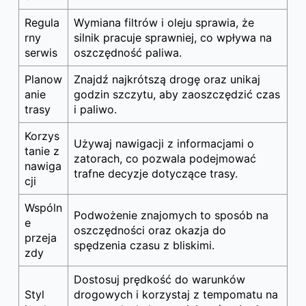
Regula
Wymiana filtrów i oleju sprawia, że
rny
silnik pracuje sprawniej, co wpływa na
serwis
oszczędność paliwa.
Planow
Znajdź najkrótszą drogę oraz unikaj
anie
godzin szczytu, aby zaoszczędzić czas
trasy
i paliwo.
Korzys
Używaj nawigacji z informacjami o
tanie z
zatorach, co pozwala podejmować
nawiga
trafne decyzje dotyczące trasy.
cji
Wspóln
Podwożenie znajomych to sposób na
e
oszczędności oraz okazja do
przeja
spędzenia czasu z bliskimi.
zdy
Dostosuj prędkość do warunków
Styl
drogowych i korzystaj z tempomatu na