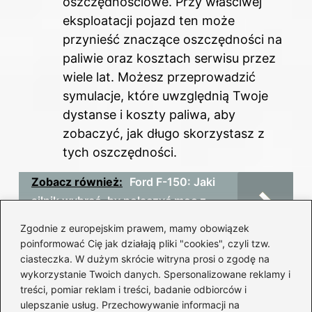
oszczędnościowe. Przy właściwej
eksploatacji pojazd ten może
przynieść znaczące oszczędności na
paliwie oraz kosztach serwisu przez
wiele lat. Możesz przeprowadzić
symulacje, które uwzględnią Twoje
dystanse i koszty paliwa, aby
zobaczyć, jak długo skorzystasz z
tych oszczędności.
Zobacz również:
Ford F-150: Jaki
silnik wybrać, by połączyć moc z
oszczędnością?
Zgodnie z europejskim prawem, mamy obowiązek
poinformować Cię jak działają pliki "cookies", czyli tzw.
Źródła:
ciasteczka. W dużym skrócie witryna prosi o zgodę na
wykorzystanie Twoich danych. Spersonalizowane reklamy i
https://jakoszczedzacpieniadze.pl/107-porad-
treści, pomiar reklam i treści, badanie odbiorców i
oszczedzanie-pieniedzy
ulepszanie usług. Przechowywanie informacji na