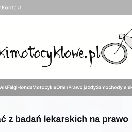
n
Kontakt
rwis
Felgi
Honda
Motocykle
Orlen
Prawo jazdy
Samochody elek
ć z badań lekarskich na prawo