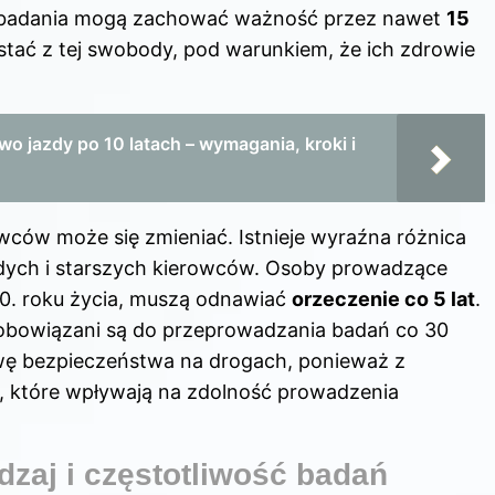
ie badania mogą zachować ważność przez nawet
15
tać z tej swobody, pod warunkiem, że ich zdrowie
o jazdy po 10 latach – wymagania, kroki i
wców może się zmieniać. Istnieje wyraźna różnica
ych i starszych kierowców. Osoby prowadzące
0. roku życia, muszą odnawiać
orzeczenie co 5 lat
.
, zobowiązani są do przeprowadzania badań co 30
rawę bezpieczeństwa na drogach, ponieważ z
, które wpływają na zdolność prowadzenia
zaj i częstotliwość badań