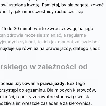
nowi ustaloną kwotę. Pamiętaj, by nie bagatelizować
o Ty, jak i inni uczestnicy ruchu czuli się
 15 do 30 minut, warto zwrócić uwagę na jego
tan zdrowia może się zmieniać, a regularne
yjemnych sytuacji, takich jak mandat za jazdę bez
ajduje się również na prawie jazdy, dlatego śledź
rskiego w zależności od
procesie uzyskiwania
prawa jazdy
. Bez tego
 przystąpi do egzaminu. Dla młodych kierowców,
elności, raporty zdrowotne stanowią swoistą
żliwia im wreszcie zasiadanie za kierownicą.