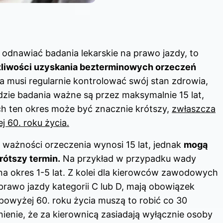
eś odnawiać badania
lekarskie na prawo
jazdy, to
żliwości uzyskania bezterminowych orzeczeń
 musi regularnie kontrolować swój stan zdrowia,
dzie badania ważne są przez maksymalnie 15 lat,
ch ten okres może być znacznie krótszy,
zwłaszcza
 60. roku życia.
ażności orzeczenia wynosi 15 lat, jednak
mogą
rótszy termin.
Na przykład w przypadku wady
a okres 1-5 lat. Z kolei dla kierowców zawodowych
prawo jazdy
kategorii C lub D, mają obowiązek
powyżej 60. roku życia muszą to robić co 30
nienie, że za kierownicą zasiadają wyłącznie osoby