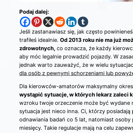
Podaj dalej:
Jeśli zastanawiasz się, jak często powinien
trafiłeś idealnie.
Od 2013 roku nie ma już mo
zdrowotnych,
co oznacza, że każdy kierowca
aby móc legalnie prowadzić pojazdy. W zasa
jednak warto zauważyć, że w wielu sytuacja
dla osób z pewnymi schorzeniami lub powyżej
Dla kierowców-amatorów maksymalny okres w
wystąpić sytuacje, w których lekarz zaleci k
wzroku twoje orzeczenie może być wydane n
sytuacja jest nieco inna. Ci, którzy posiadają
odnawiania badań co 5 lat, natomiast osoby 
miesięcy. Takie regulacje mają na celu zapew