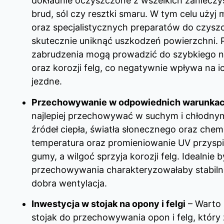
dokładnie oczyszczone z wszelkich zanieczys
brud, sól czy resztki smaru. W tym celu użyj 
oraz specjalistycznych preparatów do czyszc
skutecznie uniknąć uszkodzeń powierzchni. P
zabrudzenia mogą prowadzić do szybkiego n
oraz korozji felg, co negatywnie wpływa na i
jezdne.
Przechowywanie w odpowiednich warunka
najlepiej przechowywać w suchym i chłodnym
źródeł ciepła, światła słonecznego oraz che
temperatura oraz promieniowanie UV przyspie
gumy, a wilgoć sprzyja korozji felg. Idealnie 
przechowywania charakteryzowałaby stabilna
dobra wentylacja.
Inwestycja w stojak na opony i felgi
– Warto
stojak do przechowywania opon i felg, który