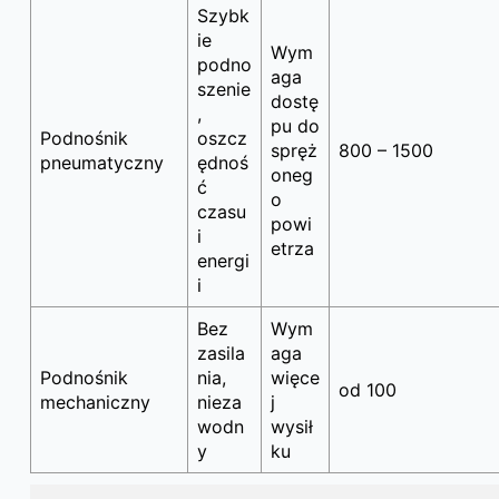
Szybk
ie
Wym
podno
aga
szenie
dostę
,
pu do
Podnośnik
oszcz
spręż
800 – 1500
pneumatyczny
ędnoś
oneg
ć
o
czasu
powi
i
etrza
energi
i
Bez
Wym
zasila
aga
Podnośnik
nia,
więce
od 100
mechaniczny
nieza
j
wodn
wysił
y
ku