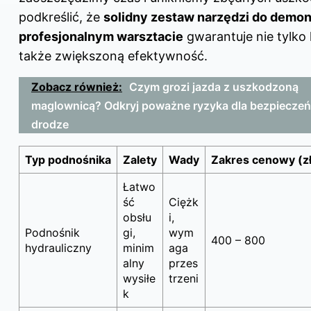
podkreślić, że
solidny zestaw narzędzi do demo
profesjonalnym warsztacie
gwarantuje nie tylko 
także zwiększoną efektywność.
Zobacz również:
Czym grozi jazda z uszkodzoną
maglownicą? Odkryj poważne ryzyka dla bezpiecze
drodze
Typ podnośnika
Zalety
Wady
Zakres cenowy (zł
Łatwo
ść
Ciężk
obsłu
i,
Podnośnik
gi,
wym
400 – 800
hydrauliczny
minim
aga
alny
przes
wysiłe
trzeni
k