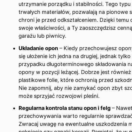
utrzymanie porządku i stabilności. Tego typu
trwałych materiałów, pozwalają na pionowe s
chroni je przed odkształceniem. Dzięki tem
swoje właściwości, a Ty zaoszczędzisz cenn
garażu lub piwnicy.
Układanie opon
– Kiedy przechowujesz opony
się ułożenie ich jedna na drugiej, jednak tylko
przypadku długoterminowego składowania na
opony w pozycji leżącej. Dobrze jest również
plastikowe folie, które ochronią przed szkodn
Nie zapomnij, aby nie zamykać opon zbyt szc
może sprzyjać rozwojowi pleśni.
Regularna kontrola stanu opon i felg
– Nawet
przechowywania warto regularnie sprawdzać 
Zwracaj uwagę na ewentualne uszkodzenia 
pęknięcia czy oznaki korozji. Pamiętaj, że w