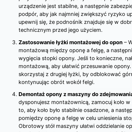
urządzenie jest stabilne, a następnie zabezp
podpór, aby jak najmniej zwiększyć ryzyko u
upewnij się, że podnośnik znajduje się w dob
technicznym przed jego użyciem.
Zastosowanie łyżki montażowej do opon
– W
montażową między oponę a felgę, a następni
wygięcia stopki opony. Jeśli to konieczne, na
montażową, aby ułatwić przesuwanie opony.
skorzystaj z drugiej łyżki, by odblokować gó
kontynuując obrót wokół felgi.
Demontaż opony z maszyny do zdejmowani
dysponujesz montażownicą, zamocuj koło w 
to, aby koło było stabilnie osadzone, a nast
pomiędzy oponę a felgę w celu uniesienia sto
Obrotowy stół maszyny ułatwi oddzielanie op