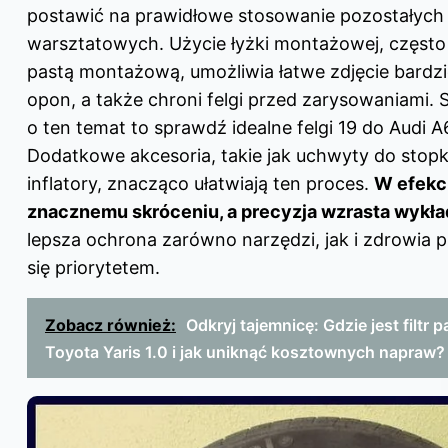
postawić na prawidłowe stosowanie pozostałych
warsztatowych. Użycie łyżki montażowej, często
pastą montażową, umożliwia łatwe zdjęcie bardz
opon, a także chroni felgi przed zarysowaniami.
o ten temat to sprawdź
idealne felgi 19 do Audi A
Dodatkowe akcesoria, takie jak uchwyty do stopk
inflatory, znacząco ułatwiają ten proces.
W efekci
znacznemu skróceniu, a precyzja wzrasta wykła
lepsza ochrona zarówno narzędzi, jak i zdrowia 
się priorytetem.
Zobacz również:
Odkryj tajemnicę: Gdzie jest filtr 
Toyota Yaris 1.0 i jak uniknąć kosztownych napraw?