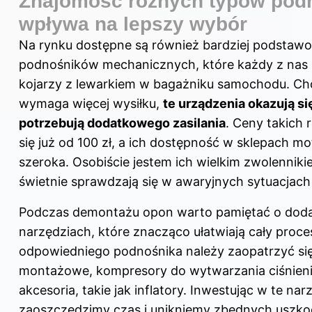
Znajomość różnych typów pod
wpływa na lepszy wybór
Na rynku dostępne są również bardziej podstaw
podnośników mechanicznych, które każdy z nas
kojarzy z lewarkiem w bagażniku samochodu. Cho
wymaga więcej wysiłku,
te urządzenia okazują si
potrzebują dodatkowego zasilania
. Ceny takich
się już od 100 zł, a ich dostępność w sklepach m
szeroka. Osobiście jestem ich wielkim zwolennik
świetnie sprawdzają się w awaryjnych sytuacjach
Podczas demontażu opon warto pamiętać o dod
narzędziach, które znacząco ułatwiają cały proc
odpowiedniego podnośnika należy zaopatrzyć się
montażowe, kompresory do wytwarzania ciśnieni
akcesoria, takie jak inflatory. Inwestując w te na
zaoszczędzimy czas i unikniemy zbędnych uszko