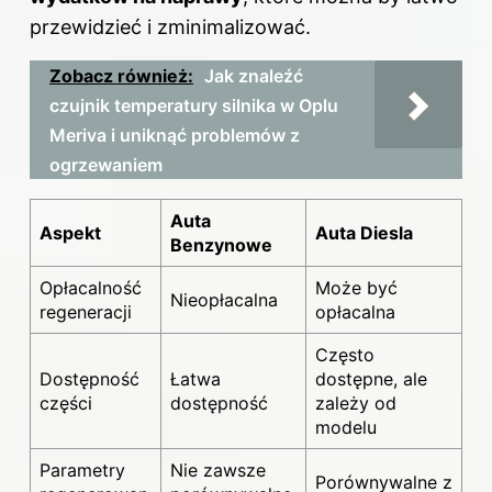
przewidzieć i zminimalizować.
Zobacz również:
Jak znaleźć
czujnik temperatury silnika w Oplu
Meriva i uniknąć problemów z
ogrzewaniem
Auta
Aspekt
Auta Diesla
Benzynowe
Opłacalność
Może być
Nieopłacalna
regeneracji
opłacalna
Często
Dostępność
Łatwa
dostępne, ale
części
dostępność
zależy od
modelu
Parametry
Nie zawsze
Porównywalne z