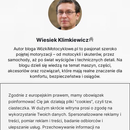
Wiesiek Klimkiewicz
Autor bloga WózkiMotocyklowe.pl to pasjonat szeroko
pojętej motoryzacji – od motocykli i skuterów, przez
samochody, aż po świat wyścigów i technicznych detali. Na
blogu dzieli się wiedzą na temat maszyn, części,
akcesoriów oraz rozwiązań, które mają realne znaczenie dla
komfortu, bezpieczeństwa i osiągów.
Interesuje się zarówno codzienną jazdą, jak i sportową
rywalizacją. Opisuje motocykle, auta, skutery, analizuje
Zgodnie z europejskim prawem, mamy obowiązek
działanie części i podzespołów, a także przybliża nowinki
poinformować Cię jak działają pliki "cookies", czyli tzw.
techniczne i trendy w motoryzacji. Stawia na konkret,
ciasteczka. W dużym skrócie witryna prosi o zgodę na
praktyczne podejście i informacje oparte na doświadczeniu.
wykorzystanie Twoich danych. Spersonalizowane reklamy i
treści, pomiar reklam i treści, badanie odbiorców i
←
Jak dobrać idealne felgi do Opel Astra H? Poznaj
ulepszanie usług. Przechowywanie informacji na