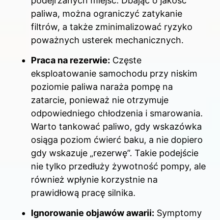
podejrzanych miejsc. Dbając o jakość
paliwa, można ograniczyć zatykanie
filtrów, a także zminimalizować ryzyko
poważnych usterek mechanicznych.
Praca na rezerwie:
Częste
eksploatowanie samochodu przy niskim
poziomie paliwa naraża pompę na
zatarcie, ponieważ nie otrzymuje
odpowiedniego chłodzenia i smarowania.
Warto tankować paliwo, gdy wskazówka
osiąga poziom ćwierć baku, a nie dopiero
gdy wskazuje „rezerwę”. Takie podejście
nie tylko przedłuży żywotność pompy, ale
również wpłynie korzystnie na
prawidłową pracę silnika.
Ignorowanie objawów awarii:
Symptomy