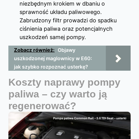
niezbędnym krokiem w dbaniu o
sprawność układu paliwowego.
Zabrudzony filtr prowadzi do spadku
ciśnienia paliwa oraz potencjalnych
uszkodzeń samej pompy.
Zobacz również:
Objawy
uszkodzonej maglownicy w E60:
jak szybko rozpoznać usterkę?
Koszty naprawy pompy
paliwa – czy warto ją
regenerować?