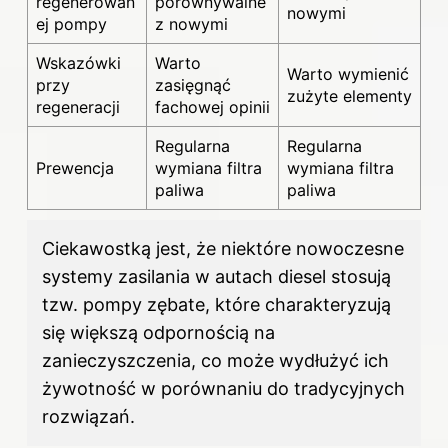
regenerowan
porównywalne
nowymi
ej pompy
z nowymi
Wskazówki
Warto
Warto wymienić
przy
zasięgnąć
zużyte elementy
regeneracji
fachowej opinii
Regularna
Regularna
Prewencja
wymiana filtra
wymiana filtra
paliwa
paliwa
Ciekawostką jest, że niektóre nowoczesne
systemy zasilania w autach diesel stosują
tzw. pompy zębate, które charakteryzują
się większą odpornością na
zanieczyszczenia, co może wydłużyć ich
żywotność w porównaniu do tradycyjnych
rozwiązań.