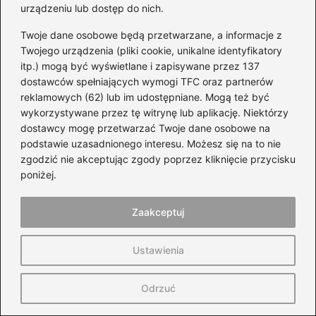
rozmiary i specyfikacje
urządzeniu lub dostęp do nich.
→
Ile oleju powinna mieć Honda CBF 600? Oto
Twoje dane osobowe będą przetwarzane, a informacje z
kluczowe informacje, aby uniknąć błędów
Twojego urządzenia (pliki cookie, unikalne identyfikatory
itp.) mogą być wyświetlane i zapisywane przez 137
dostawców spełniających wymogi TFC oraz partnerów
reklamowych (62) lub im udostępniane. Mogą też być
Dodaj komentarz
wykorzystywane przez tę witrynę lub aplikację. Niektórzy
dostawcy mogę przetwarzać Twoje dane osobowe na
podstawie uzasadnionego interesu. Możesz się na to nie
Twój adres email nie zostanie opublikowany.
Wymagane pola są oznaczone
*
zgodzić nie akceptując zgody poprzez kliknięcie przycisku
poniżej.
Komentarz
*
Zaakceptuj
Ustawienia
Odrzuć
Nazwa
*