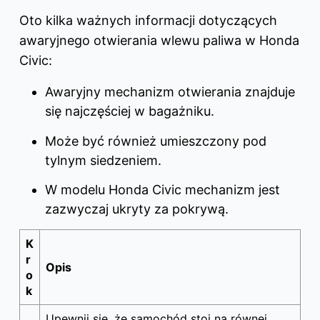
Oto kilka ważnych informacji dotyczących
awaryjnego otwierania wlewu paliwa w Honda
Civic:
Awaryjny mechanizm otwierania znajduje
się najczęściej w bagażniku.
Może być również umieszczony pod
tylnym siedzeniem.
W modelu Honda Civic mechanizm jest
zazwyczaj ukryty za pokrywą.
K
r
Opis
o
k
Upewnij się, że samochód stoi na równej