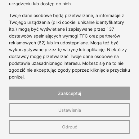
urządzeniu lub dostęp do nich.
zlokalizować mechanizm otwierający,
delikatnie otworzyć klapkę oraz upewnić się,
Twoje dane osobowe będą przetwarzane, a informacje z
Twojego urządzenia (pliki cookie, unikalne identyfikatory
że klapka pozostaje otwarta podczas
itp.) mogą być wyświetlane i zapisywane przez 137
tankowania.
dostawców spełniających wymogi TFC oraz partnerów
reklamowych (62) lub im udostępniane. Mogą też być
Gdzie znajduje się wlew paliwa w modele
wykorzystywane przez tę witrynę lub aplikację. Niektórzy
Honda Civic?
dostawcy mogę przetwarzać Twoje dane osobowe na
podstawie uzasadnionego interesu. Możesz się na to nie
Wlew paliwa w większości modeli
Honda Civic
zgodzić nie akceptując zgody poprzez kliknięcie przycisku
znajduje się po lewej stronie samochodu,
poniżej.
blisko tylnych drzwi.
Zaakceptuj
Co zrobić, jeśli klapka wlewu paliwa nie
otwiera się?
Ustawienia
Jeśli klapka się nie otwiera, warto spróbować
Odrzuć
otworzyć ją ręcznie, korzystając z awaryjnego