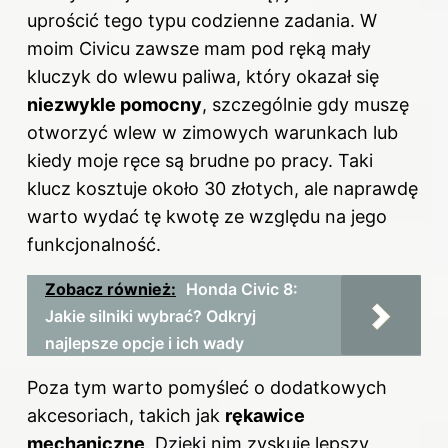
uprościć tego typu codzienne zadania. W
moim Civicu zawsze mam pod ręką mały
kluczyk do wlewu paliwa, który okazał się
niezwykle pomocny
, szczególnie gdy muszę
otworzyć wlew w zimowych warunkach lub
kiedy moje ręce są brudne po pracy. Taki
klucz kosztuje około 30 złotych, ale naprawdę
warto wydać tę kwotę ze względu na jego
funkcjonalność.
Zobacz również:
Honda Civic 8:
Jakie silniki wybrać? Odkryj
najlepsze opcje i ich wady
Poza tym warto pomyśleć o dodatkowych
akcesoriach, takich jak
rękawice
mechaniczne
. Dzięki nim zyskuję lepszy