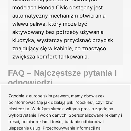
modelach Honda Civic dostępny jest
automatyczny mechanizm otwierania
wlewu paliwa, który może być
aktywowany bez potrzeby używania
kluczyka, wystarczy przycisnąć przycisk
znajdujący się w kabinie, co znacząco
zwiększa komfort tankowania.
FAQ – Najczęstsze pytania i
odpowiedzi
Jakie kroki należy wykonać, aby otworzyć
Zgodnie z europejskim prawem, mamy obowiązek
wlew paliwa
w Honda Civic
?
poinformować Cię jak działają pliki "cookies", czyli tzw.
ciasteczka. W dużym skrócie witryna prosi o zgodę na
Aby otworzyć wlew
paliwa w Honda
Civic,
wykorzystanie Twoich danych. Spersonalizowane reklamy i
należy: upewnić się, że silnik jest wyłączony,
treści, pomiar reklam i treści, badanie odbiorców i
ulepszanie usług. Przechowywanie informacji na
odblokować drzwi oraz wlew paliwa,